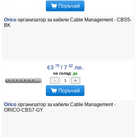
Поръчай
Orico
организатор за кабели Cable Management - CBS5-
BK
79
42
€3
/ 7
лв.
на склад:
да
-
+
Поръчай
Orico
организатор за кабели Cable Management -
ORICO-CBS7-GY