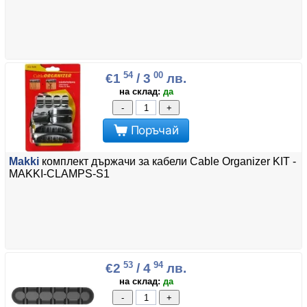
54
00
€1
/ 3
лв.
на склад:
да
-
+
Поръчай
Makki
комплект държачи за кабели Cable Organizer KIT -
MAKKI-CLAMPS-S1
53
94
€2
/ 4
лв.
на склад:
да
-
+