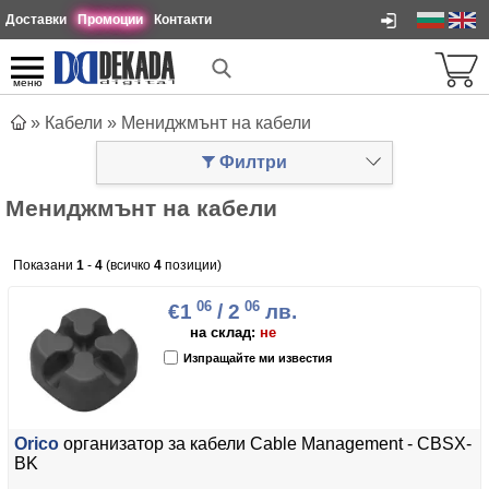
Доставки
Промоции
Контакти
меню
»
Кабели
»
Мениджмънт на кабели
Филтри
Мениджмънт на кабели
Показани
1
-
4
(всичко
4
позиции)
06
06
€1
/ 2
лв.
на склад:
не
Изпращайте ми известия
Orico
организатор за кабели Cable Management - CBSX-
BK