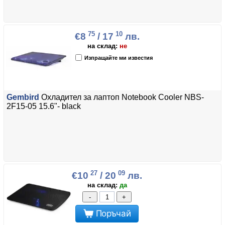
75
10
€8
/ 17
лв.
на склад:
не
Изпращайте ми известия
Gembird
Охладител за лаптоп Notebook Cooler NBS-
2F15-05 15.6"- black
27
09
€10
/ 20
лв.
на склад:
да
-
+
Поръчай