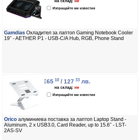
на склад:
не
Изпращайте ми известия
Gamdias
Охладител за лаптоп Gaming Notebook Cooler
19" - AETHER P1 - USB-C/A Hub, RGB, Phone Stand
10
33
€65
/ 127
лв.
на склад:
не
Изпращайте ми известия
Orico
алуминиева поставка за лаптоп Laptop Stand -
Aluminum, 2 x USB3.0, Card Reader, up to 15.6" - LST-
2AS-SV