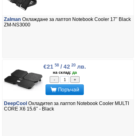
Zalman
Охлаждане за лаптоп Notebook Cooler 17" Black
ZM-NS3000
58
20
€21
/ 42
лв.
на склад:
да
-
+
Поръчай
DeepCool
Охладител за лаптоп Notebook Cooler MULTI
CORE X6 15.6" - Black