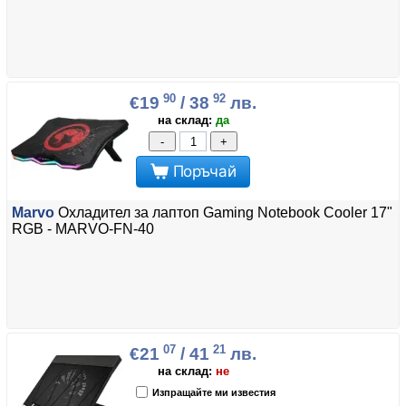
90
92
€19
/ 38
лв.
на склад:
да
-
+
Поръчай
Marvo
Охладител за лаптоп Gaming Notebook Cooler 17"
RGB - MARVO-FN-40
07
21
€21
/ 41
лв.
на склад:
не
Изпращайте ми известия