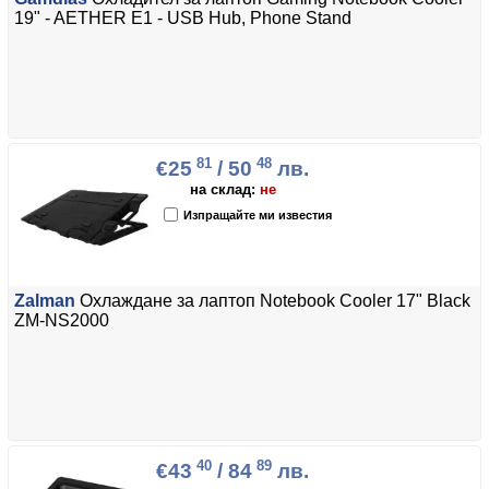
19" - AETHER E1 - USB Hub, Phone Stand
81
48
€25
/ 50
лв.
на склад:
не
Изпращайте ми известия
Zalman
Охлаждане за лаптоп Notebook Cooler 17" Black
ZM-NS2000
40
89
€43
/ 84
лв.