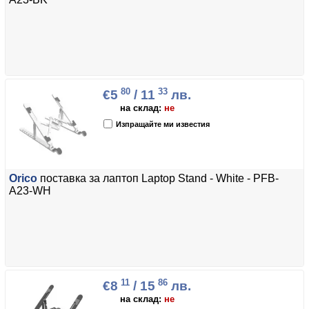
80
33
€5
/ 11
лв.
на склад:
не
Изпращайте ми известия
Orico
поставка за лаптоп Laptop Stand - White - PFB-
A23-WH
11
86
€8
/ 15
лв.
на склад:
не