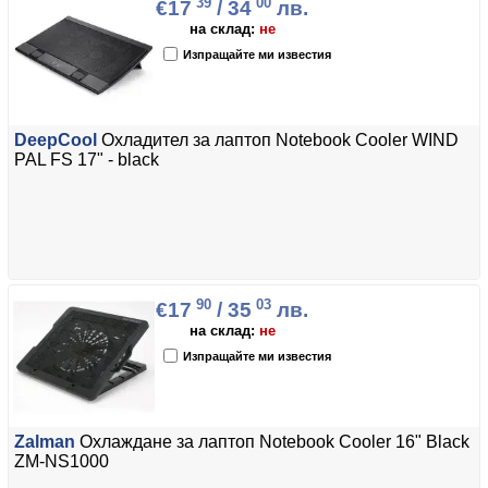
39
00
€17
/ 34
лв.
на склад:
не
Изпращайте ми известия
DeepCool
Охладител за лаптоп Notebook Cooler WIND
PAL FS 17" - black
90
03
€17
/ 35
лв.
на склад:
не
Изпращайте ми известия
Zalman
Охлаждане за лаптоп Notebook Cooler 16" Black
ZM-NS1000