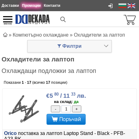
Доставки
Промоции
Контакти
меню
»
Компютърно охлаждане
»
Охладители за лаптоп
Филтри
Охладители за лаптоп
Охлаждащи подложки за лаптоп
Показани
1
-
17
(всичко
17
позиции)
80
33
€5
/ 11
лв.
на склад:
да
-
+
Поръчай
Orico
поставка за лаптоп Laptop Stand - Black - PFB-
A23-BK