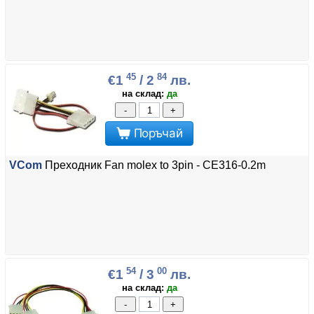
45
84
€1
/ 2
лв.
на склад:
да
-
+
Поръчай
VCom
Преходник Fan molex to 3pin - CE316-0.2m
54
00
€1
/ 3
лв.
на склад:
да
-
+