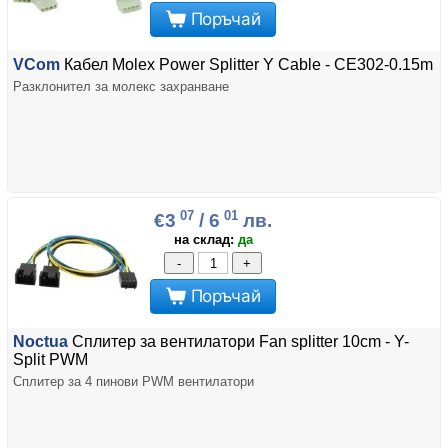
Поръчай
VCom
Кабел Molex Power Splitter Y Cable - CE302-0.15m
Разклонител за молекс захранване
07
01
€3
/ 6
лв.
на склад:
да
-
+
Поръчай
Noctua
Сплитер за вентилатори Fan splitter 10cm - Y-
Split PWM
Сплитер за 4 пинови PWM вентилатори