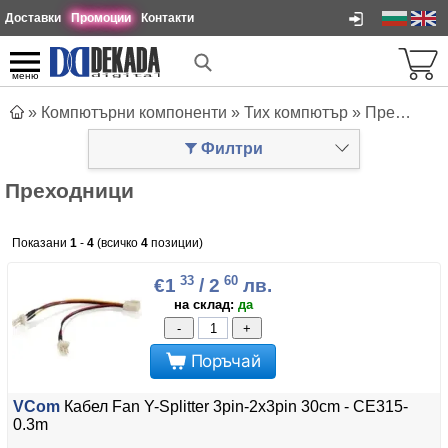
Доставки
Промоции
Контакти
меню
»
Компютърни компоненти
»
Тих компютър
»
Преходници
Филтри
Преходници
Показани
1
-
4
(всичко
4
позиции)
33
60
€1
/ 2
лв.
на склад:
да
-
+
Поръчай
VCom
Кабел Fan Y-Splitter 3pin-2x3pin 30cm - CE315-
0.3m