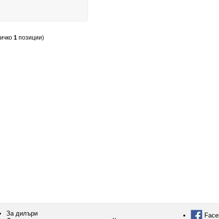
сичко
1
позиции)
За дилъри
Face