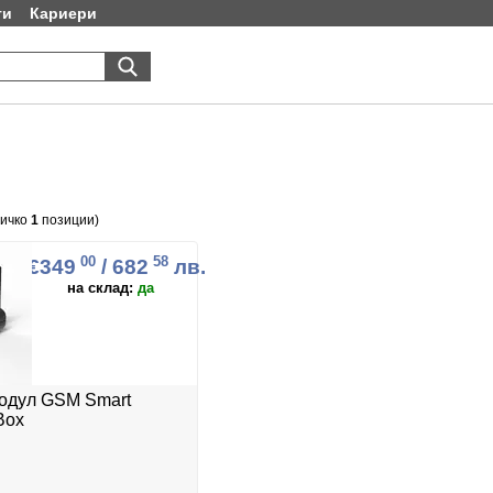
ти
Кариери
сичко
1
позиции)
00
58
€349
/ 682
лв.
на склад:
да
одул GSM Smart
Box