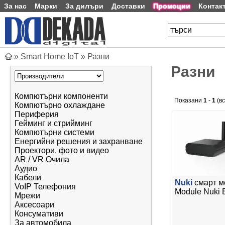
За нас
Марки
За дилъри
Доставки
Промоции
Контак
»
Smart Home IoT
»
Разни
Разни
Компютърни компоненти
Показани
1
-
1
(в
Компютърно охлаждане
Периферия
Гейминг и стрийминг
Компютърни системи
Енергийни решения и захранване
Проектори, фото и видео
AR / VR Очила
Аудио
Кабели
Nuki
смарт м
VoIP Телефония
Module Nuki 
Мрежи
Аксесоари
Консумативи
За автомобила