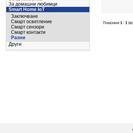
За домашни любимци
Smart Home IoT
Заключване
Смарт осветление
Показани
1
-
1
(в
Смарт сензори
Смарт контакти
Разни
Други