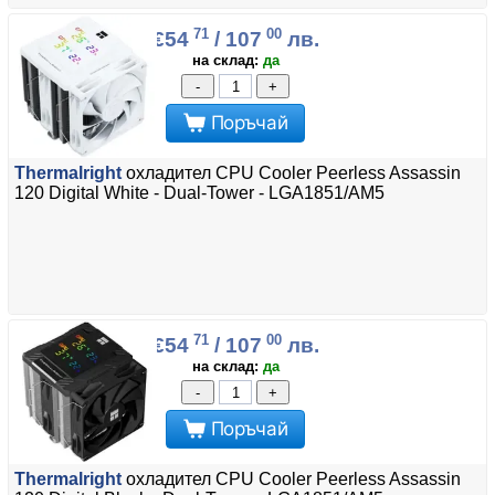
71
00
€54
/ 107
лв.
на склад:
да
-
+
Поръчай
Thermalright
охладител CPU Cooler Peerless Assassin
120 Digital White - Dual-Tower - LGA1851/AM5
71
00
€54
/ 107
лв.
на склад:
да
-
+
Поръчай
Thermalright
охладител CPU Cooler Peerless Assassin