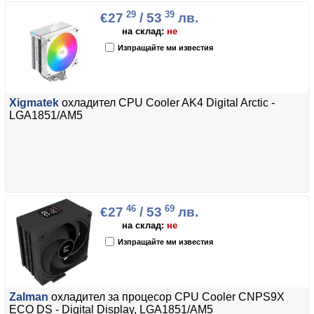
29
39
€27
/ 53
лв.
на склад:
не
Изпращайте ми известия
Xigmatek
охладител CPU Cooler AK4 Digital Arctic -
LGA1851/AM5
46
69
€27
/ 53
лв.
на склад:
не
Изпращайте ми известия
Zalman
охладител за процесор CPU Cooler CNPS9X
ECO DS - Digital Display, LGA1851/AM5