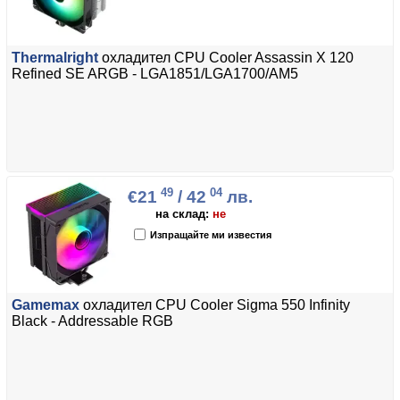
Thermalright
охладител CPU Cooler Assassin X 120
Refined SE ARGB - LGA1851/LGA1700/AM5
49
04
€21
/ 42
лв.
на склад:
не
Изпращайте ми известия
Gamemax
охладител CPU Cooler Sigma 550 Infinity
Black - Addressable RGB