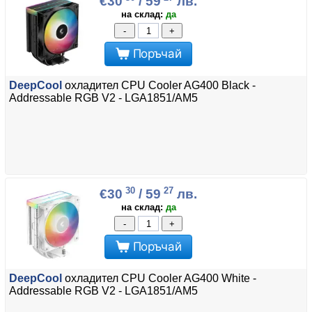
€30
/ 59
лв.
на склад:
да
-
+
Поръчай
DeepCool
охладител CPU Cooler AG400 Black -
Addressable RGB V2 - LGA1851/AM5
30
27
€30
/ 59
лв.
на склад:
да
-
+
Поръчай
DeepCool
охладител CPU Cooler AG400 White -
Addressable RGB V2 - LGA1851/AM5