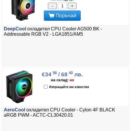
-
+
Поръчай
DeepCool
охладител CPU Cooler AG500 BK -
Addressable RGB V2 - LGA1851/AM5
98
40
€34
/ 68
лв.
на склад:
не
Изпращайте ми известия
AeroCool
охладител CPU Cooler - Cylon 4F BLACK
aRGB PWM - ACTC-CL30420.01