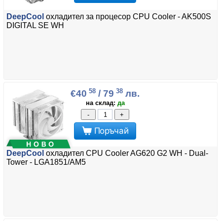
DeepCool
охладител за процесор CPU Cooler - AK500S
DIGITAL SE WH
58
38
€40
/ 79
лв.
на склад:
да
-
+
Поръчай
DeepCool
охладител CPU Cooler AG620 G2 WH - Dual-
Tower - LGA1851/AM5