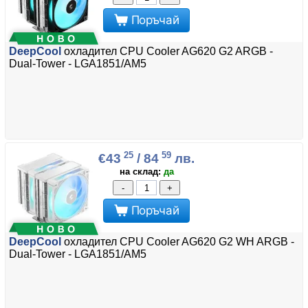
Поръчай
DeepCool
охладител CPU Cooler AG620 G2 ARGB -
Dual-Tower - LGA1851/AM5
25
59
€43
/ 84
лв.
на склад:
да
-
+
Поръчай
DeepCool
охладител CPU Cooler AG620 G2 WH ARGB -
Dual-Tower - LGA1851/AM5