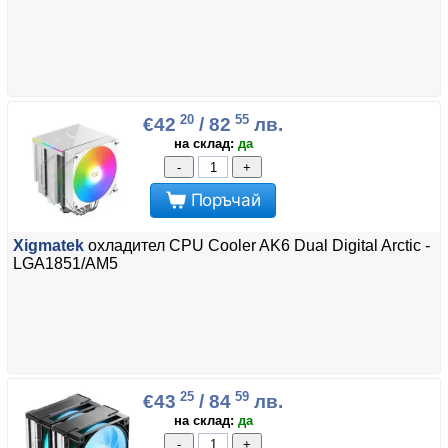
20
55
€42
/ 82
лв.
на склад:
да
-
+
Поръчай
Xigmatek
охладител CPU Cooler AK6 Dual Digital Arctic -
LGA1851/AM5
25
59
€43
/ 84
лв.
на склад:
да
-
+