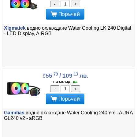
-
+
Поръчай
Xigmatek
водно охлаждане Water Cooling LK 240 Digital
- LED Display, A-RGB
79
13
€55
/ 109
лв.
на склад:
да
-
+
Поръчай
Gamdias
водно охлаждане Water Cooling 240mm - AURA
GL240 v2 - aRGB