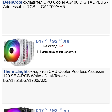
DeepCool
охладител CPU Cooler AG400 DIGITAL PLUS -
Addressable RGB - LGA1700/AM5
26
42
€47
/ 92
лв.
на склад:
не
Изпращайте ми известия
Thermalright
охладител CPU Cooler Peerless Assassin
120 SE A-RGB White - Dual-Tower -
LGA1851/LGA1700/AM5
50
90
€47
/ 92
лв.