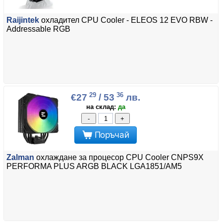
Raijintek
охладител CPU Cooler - ELEOS 12 EVO RBW -
Addressable RGB
29
36
€27
/ 53
лв.
на склад:
да
-
+
Поръчай
Zalman
охлаждане за процесор CPU Cooler CNPS9X
PERFORMA PLUS ARGB BLACK LGA1851/AM5