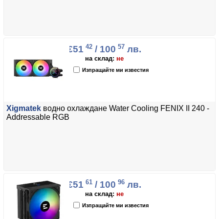
42
57
€51
/ 100
лв.
на склад:
не
Изпращайте ми известия
Xigmatek
водно охлаждане Water Cooling FENIX II 240 -
Addressable RGB
61
96
€51
/ 100
лв.
на склад:
не
Изпращайте ми известия