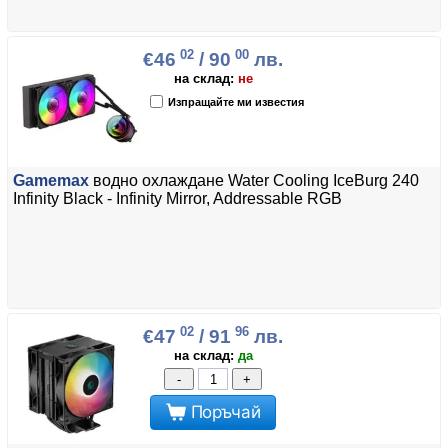
02
00
€46
/ 90
лв.
на склад:
не
Изпращайте ми известия
Gamemax
водно охлаждане Water Cooling IceBurg 240
Infinity Black - Infinity Mirror, Addressable RGB
02
96
€47
/ 91
лв.
на склад:
да
-
+
Поръчай