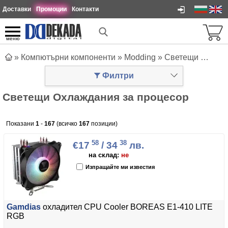
Доставки
Промоции
Контакти
меню
»
Компютърни компоненти
»
Modding
»
Светещи Охлаждания за процесор
Филтри
Светещи Охлаждания за процесор
Показани
1
-
167
(всичко
167
позиции)
58
38
€17
/ 34
лв.
на склад:
не
Изпращайте ми известия
Gamdias
охладител CPU Cooler BOREAS E1-410 LITE
RGB