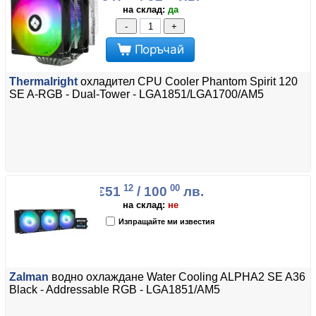
на склад:
да
-
+
Поръчай
Thermalright
охладител CPU Cooler Phantom Spirit 120
SE A-RGB - Dual-Tower - LGA1851/LGA1700/AM5
12
00
€51
/ 100
лв.
на склад:
не
Изпращайте ми известия
Zalman
водно охлаждане Water Cooling ALPHA2 SE A36
Black - Addressable RGB - LGA1851/AM5