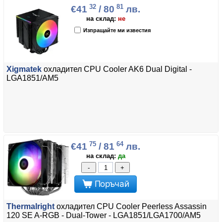
32
81
€41
/ 80
лв.
на склад:
не
Изпращайте ми известия
Xigmatek
охладител CPU Cooler AK6 Dual Digital -
LGA1851/AM5
75
64
€41
/ 81
лв.
на склад:
да
-
+
Поръчай
Thermalright
охладител CPU Cooler Peerless Assassin
120 SE A-RGB - Dual-Tower - LGA1851/LGA1700/AM5