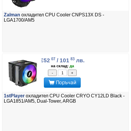
Zalman
охладител CPU Cooler CNPS13X DS -
LGA1700/AM5
07
83
€52
/ 101
лв.
на склад:
да
-
+
Поръчай
1stPlayer
охладител CPU Cooler CRYO CY12LD Black -
LGA1851/AM5, Dual-Tower, ARGB