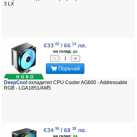
3 LX
82
14
€33
/ 66
лв.
на склад:
да
-
+
Поръчай
DeepCool
охладител CPU Cooler AG600 - Addressable
RGB - LGA1851/AM5
96
38
€34
/ 68
лв.
на склад:
да