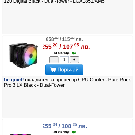
120 Digital Black - Dual-Tower - LGA1851/AM5
80
00
€58
/ 115
лв.
20
95
€55
/ 107
лв.
на склад:
да
-
+
Поръчай
be quiet!
охладител за процесор CPU Cooler - Pure Rock
Pro 3 LX Black - Dual-Tower
34
25
€55
/ 108
лв.
на склад:
да