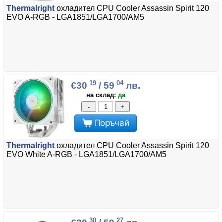
Thermalright
охладител CPU Cooler Assassin Spirit 120
EVO A-RGB - LGA1851/LGA1700/AM5
19
04
€30
/ 59
лв.
на склад:
да
-
+
Поръчай
Thermalright
охладител CPU Cooler Assassin Spirit 120
EVO White A-RGB - LGA1851/LGA1700/AM5
30
27