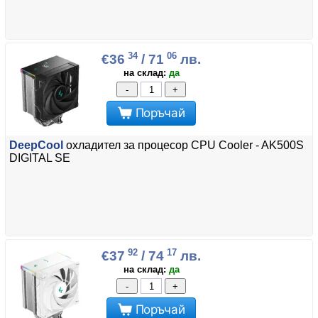
34
06
€36
/ 71
лв.
на склад:
да
-
+
Поръчай
DeepCool
охладител за процесор CPU Cooler - AK500S
DIGITAL SE
92
17
€37
/ 74
лв.
на склад:
да
-
+
Поръчай