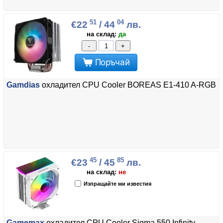
51
04
€22
/ 44
лв.
на склад:
да
-
+
Поръчай
Gamdias
охладител CPU Cooler BOREAS E1-410 A-RGB
45
85
€23
/ 45
лв.
на склад:
не
Изпращайте ми известия
Gamemax
охладител CPU Cooler Sigma 550 Infinity