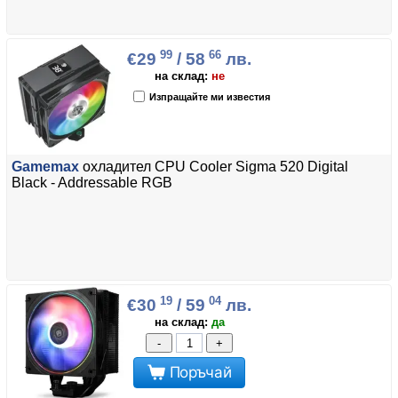
99
66
€29
/ 58
лв.
на склад:
не
Изпращайте ми известия
Gamemax
охладител CPU Cooler Sigma 520 Digital
Black - Addressable RGB
19
04
€30
/ 59
лв.
на склад:
да
-
+
Поръчай