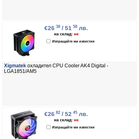
38
58
€26
/ 51
лв.
на склад:
не
Изпращайте ми известия
Xigmatek
охладител CPU Cooler AK4 Digital -
LGA1851/AM5
82
45
€26
/ 52
лв.
на склад:
не
Изпращайте ми известия