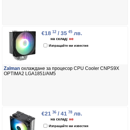
12
45
€18
/ 35
лв.
на склад:
не
Изпращайте ми известия
Zalman
охлаждане за процесор CPU Cooler CNPS9X
OPTIMA2 LGA1851/AM5
36
78
€21
/ 41
лв.
на склад:
не
Изпращайте ми известия