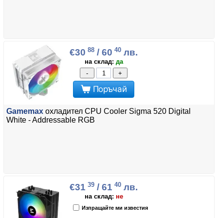
88
40
€30
/ 60
лв.
на склад:
да
-
+
Поръчай
Gamemax
охладител CPU Cooler Sigma 520 Digital
White - Addressable RGB
39
40
€31
/ 61
лв.
на склад:
не
Изпращайте ми известия