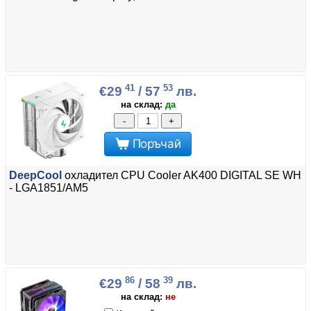
41
53
€29
/ 57
лв.
на склад:
да
-
+
Поръчай
DeepCool
охладител CPU Cooler AK400 DIGITAL SE WH
- LGA1851/AM5
86
39
€29
/ 58
лв.
на склад:
не