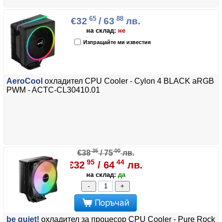
65
88
€32
/ 63
лв.
на склад:
не
Изпращайте ми известия
AeroCool
охладител CPU Cooler - Cylon 4 BLACK aRGB
PWM - ACTC-CL30410.01
35
00
€38
/ 75
лв.
95
44
€32
/ 64
лв.
на склад:
да
-
+
Поръчай
be quiet!
охладител за процесор CPU Cooler - Pure Rock