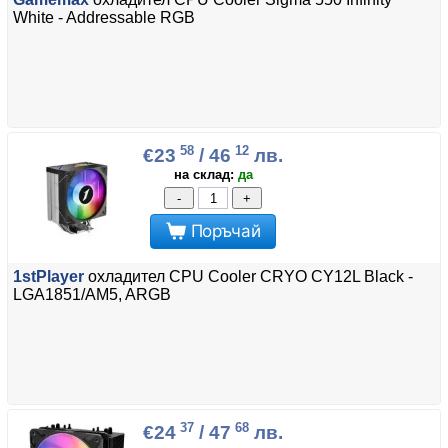
White - Addressable RGB
58
12
€23
/ 46
лв.
на склад:
да
-
+
Поръчай
1stPlayer
охладител CPU Cooler CRYO CY12L Black -
LGA1851/AM5, ARGB
37
68
€24
/ 47
лв.