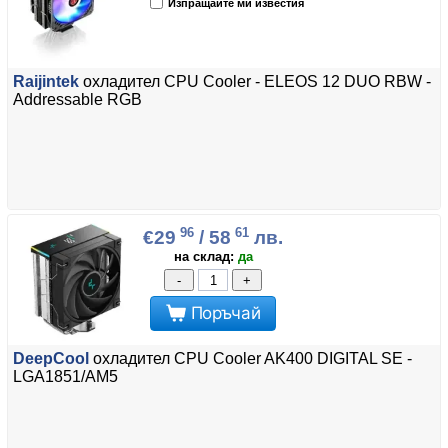
Изпращайте ми известия
Raijintek
охладител CPU Cooler - ELEOS 12 DUO RBW -
Addressable RGB
96
61
€29
/ 58
лв.
на склад:
да
-
+
Поръчай
DeepCool
охладител CPU Cooler AK400 DIGITAL SE -
LGA1851/AM5