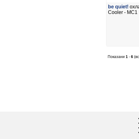
be quiet!
охл
Cooler - MC
Показани
1
-
6
(в