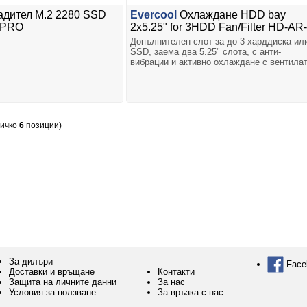
адител M.2 2280 SSD
Evercool
Охлаждане HDD bay
1 PRO
2x5.25" for 3HDD Fan/Filter HD-AR
Допълнителен слот за до 3 харддиска ил
SSD, заема два 5.25" слота, с анти-
вибрации и активно охлаждане с вентила
сичко
6
позиции)
За дилъри
Face
Доставки и връщане
Контакти
Защита на личните данни
За нас
Условия за ползване
За връзка с нас