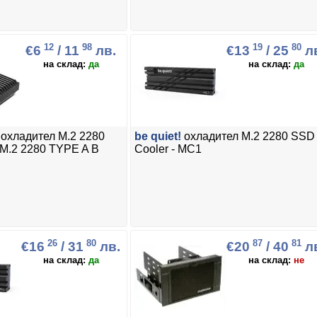
12
98
19
80
€6
/ 11
лв.
€13
/ 25
л
на склад:
да
на склад:
да
охладител M.2 2280
be quiet!
охладител M.2 2280 SSD
 M.2 2280 TYPE A B
Cooler - MC1
26
80
87
81
€16
/ 31
лв.
€20
/ 40
л
на склад:
да
на склад:
не