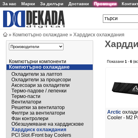
За нас
Марки
За дилъри
Доставки
Промоции
Контак
»
Компютърно охлаждане
»
Харддиск охлаждания
Хардди
Компютърни компоненти
Показани
1
-
6
(в
Компютърно охлаждане
Охладители за лаптоп
Охладители за процесори
Аксесоари за охладители
Термо-падове / лепенки
Термо-пасти
Вентилатори
Решетки за вентилатор
Arctic
охлади
Филтри за вентилатори
Cooler - M2 P
Фан контролери
Обезшумяване на харддискове
Харддиск охлаждания
PCI Slot /Front bay Coolers