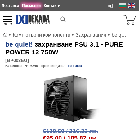
Доставки
Промоции
Контакти
меню
»
Компютърни компоненти
»
Захранвания
»
be quiet! захранване PSU 3.1 - PURE POWER 12 750W
be quiet!
захранване PSU 3.1 - PURE
POWER 12 750W
[
BP003EU
]
Каталожен №:
6845
Производител:
be quiet!
€110.60 / 216.32 лв.
€95.00 / 185.82 лв.