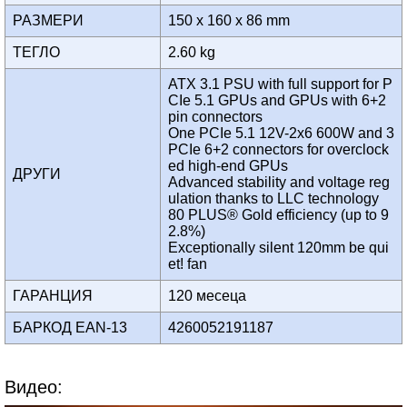
РАЗМЕРИ
150 x 160 x 86 mm
ТЕГЛО
2.60 kg
ATX 3.1 PSU with full support for P
CIe 5.1 GPUs and GPUs with 6+2
pin connectors
One PCIe 5.1 12V-2x6 600W and 3
PCIe 6+2 connectors for overclock
ed high-end GPUs
ДРУГИ
Advanced stability and voltage reg
ulation thanks to LLC technology
80 PLUS® Gold efficiency (up to 9
2.8%)
Exceptionally silent 120mm be qui
et! fan
ГАРАНЦИЯ
120 месеца
БАРКОД EAN-13
4260052191187
Видео: