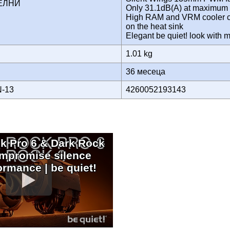
ТЕЛНИ
Only 31.1dB(A) at maximum 
High RAM and VRM cooler com
on the heat sink
Elegant be quiet! look with 
1.01 kg
36 месеца
N-13
4260052193143
k Pro 6 & Dark Rock
ompromise silence
ormance | be quiet!