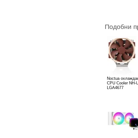
Подобни п
Noctua охлажда
CPU Cooler NH-
LGA4677