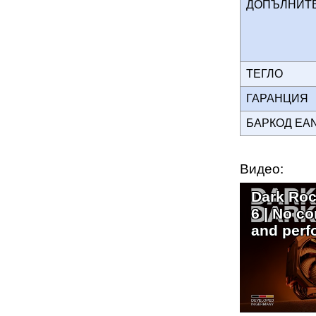
ДОПЪЛНИ
ТЕГЛО
ГАРАНЦИЯ
БАРКОД EA
Видео:
Dark Roc
6 | No c
and perf