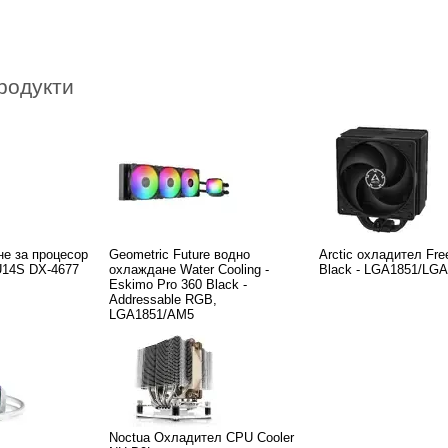
родукти
не за процесор
Geometric Future водно
Arctic охладител Fre
U14S DX-4677
охлаждане Water Cooling -
Black - LGA1851/LG
Eskimo Pro 360 Black -
Addressable RGB,
LGA1851/AM5
Noctua Охладител CPU Cooler