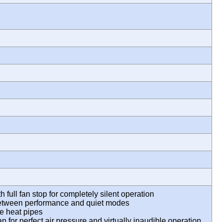
full fan stop for completely silent operation
between performance and quiet modes
e heat pipes
or perfect air pressure and virtually inaudible operation