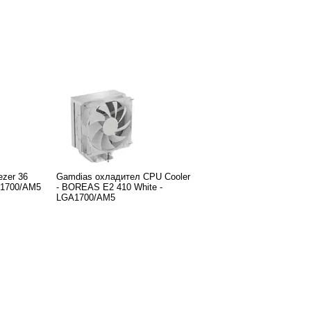
ezer 36
Gamdias охладител CPU Cooler
A1700/AM5
- BOREAS E2 410 White -
LGA1700/AM5