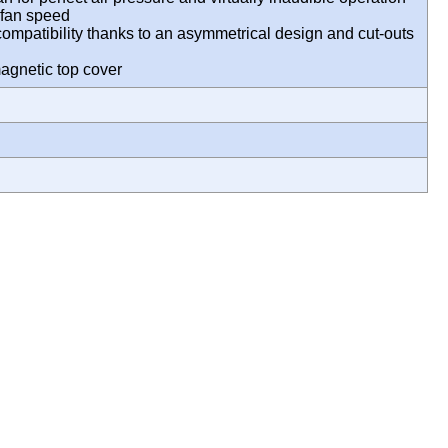
fan speed
patibility thanks to an asymmetrical design and cut-outs
magnetic top cover