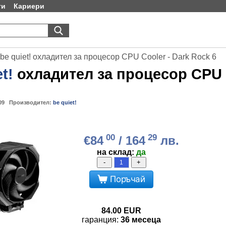
ти
Кариери
be quiet! охладител за процесор CPU Cooler - Dark Rock 6
t!
охладител за процесор CPU C
09
Производител:
be quiet!
00
29
€84
/ 164
лв.
на склад:
да
-
+
Поръчай
84.00
EUR
гаранция:
36 месеца