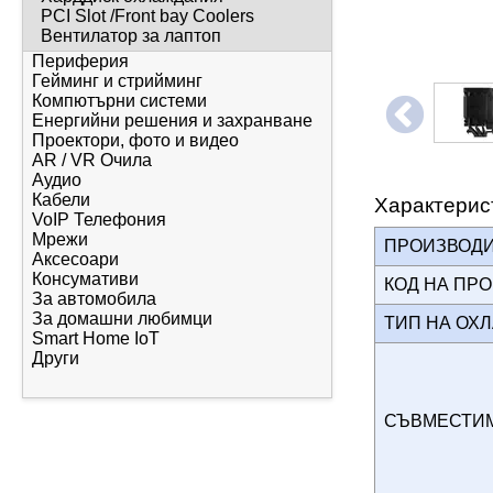
PCI Slot /Front bay Coolers
Вентилатор за лаптоп
Периферия
Гейминг и стрийминг
Компютърни системи
Енергийни решения и захранване
Проектори, фото и видео
AR / VR Очила
Аудио
Кабели
Характерис
VoIP Телефония
Мрежи
ПРОИЗВОД
Аксесоари
Консумативи
КОД НА ПР
За автомобила
За домашни любимци
ТИП НА О
Smart Home IoT
Други
СЪВМЕСТИМО