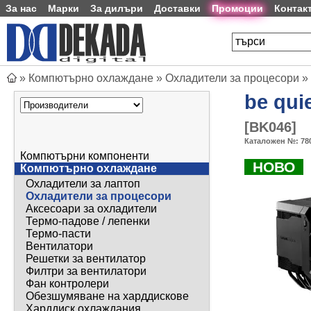
За нас
Марки
За дилъри
Доставки
Промоции
Контак
»
Компютърно охлаждане
»
Охладители за процесори
»
be quie
[
BK046
]
Каталожен №:
78
Компютърни компоненти
НОВО
Компютърно охлаждане
Охладители за лаптоп
Охладители за процесори
Аксесоари за охладители
Термо-падове / лепенки
Термо-пасти
Вентилатори
Решетки за вентилатор
Филтри за вентилатори
Фан контролери
Обезшумяване на харддискове
Харддиск охлаждания