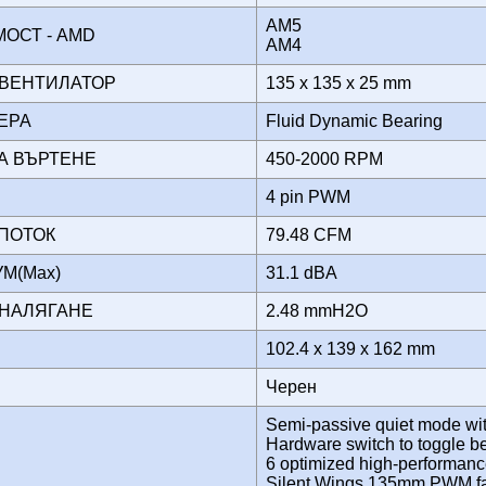
AM5
МОСТ - AMD
AM4
 ВЕНТИЛАТОР
135 x 135 x 25 mm
ГЕРА
Fluid Dynamic Bearing
НА ВЪРТЕНЕ
450-2000 RPM
4 pin PWM
 ПОТОК
79.48 CFM
УМ(Max)
31.1 dBA
 НАЛЯГАНЕ
2.48 mmH2O
102.4 x 139 x 162 mm
Черен
Semi-passive quiet mode with 
Hardware switch to toggle 
6 optimized high-performanc
Silent Wings 135mm PWM fan f