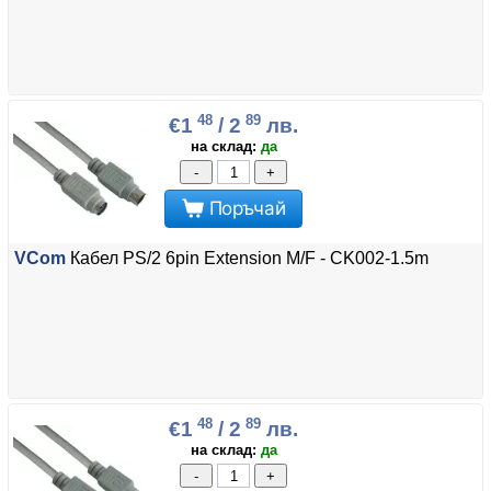
48
89
€1
/ 2
лв.
на склад:
да
-
+
Поръчай
VCom
Кабел PS/2 6pin Extension M/F - CK002-1.5m
48
89
€1
/ 2
лв.
на склад:
да
-
+