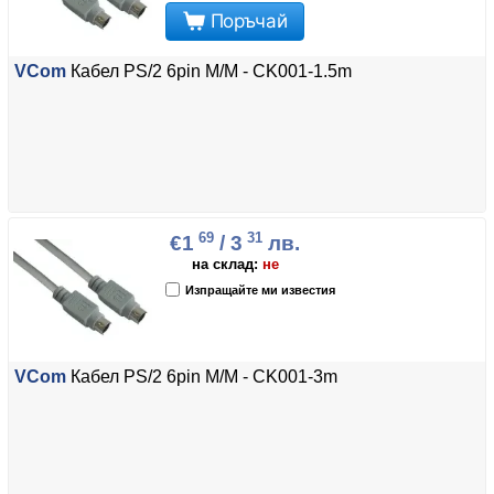
Поръчай
VCom
Кабел PS/2 6pin M/M - CK001-1.5m
69
31
€1
/ 3
лв.
на склад:
не
Изпращайте ми известия
VCom
Кабел PS/2 6pin M/M - CK001-3m