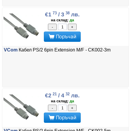
73
38
€1
/ 3
лв.
на склад:
да
-
+
Поръчай
VCom
Кабел PS/2 6pin Extension M/F - CK002-3m
21
32
€2
/ 4
лв.
на склад:
да
-
+
Поръчай
VCom
Кабел PS/2 6pin Extension M/F - CK002-5m