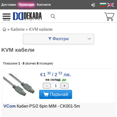
Доставки
Промоции
Контакти
меню
»
Кабели
»
KVM кабели
Филтри
KVM кабели
Показани
1
-
8
(всичко
8
позиции)
30
53
€1
/ 2
лв.
на склад:
да
-
+
Поръчай
VCom
Кабел PS/2 6pin M/M - CK001-5m