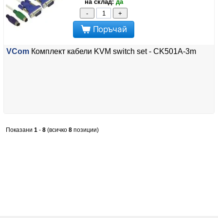
на склад:
да
-
+
Поръчай
VCom
Комплект кабели KVM switch set - CK501A-3m
Показани
1
-
8
(всичко
8
позиции)