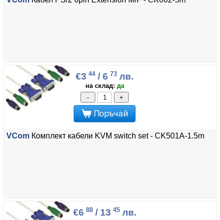
44
73
€3
/ 6
лв.
на склад:
да
-
+
Поръчай
VCom
Комплект кабели KVM switch set - CK501A-1.5m
88
45
€6
/ 13
лв.