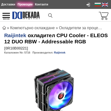
Доставки
Промоции
Контакти
меню
»
Компютърно охлаждане
»
Охладители за процесори
»
Raijintek
охладител CPU Cooler - ELEOS
12 DUO RBW - Addressable RGB
[
0R10B00221
]
Каталожен №:
5716
Производител:
Raijintek