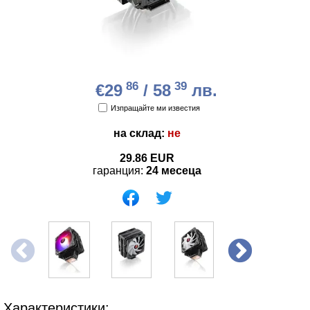
86
39
€29
/ 58
лв.
Изпращайте ми известия
на склад:
не
29.86
EUR
гаранция:
24 месеца
Характеристики: