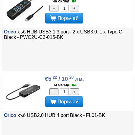
на склад:
да
-
+
Поръчай
Orico
хъб HUB USB3.1 3 port - 2 x USB3.0, 1 x Type C,
Black - PWC2U-C3-015-BK
22
20
€5
/ 10
лв.
на склад:
да
-
+
Поръчай
Orico
хъб USB2.0 HUB 4 port Black - FL01-BK