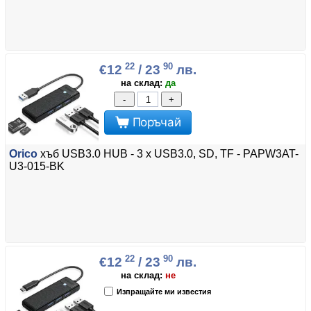
22
90
€12
/ 23
лв.
на склад:
да
-
+
Поръчай
Orico
хъб USB3.0 HUB - 3 x USB3.0, SD, TF - PAPW3AT-
U3-015-BK
22
90
€12
/ 23
лв.
на склад:
не
Изпращайте ми известия