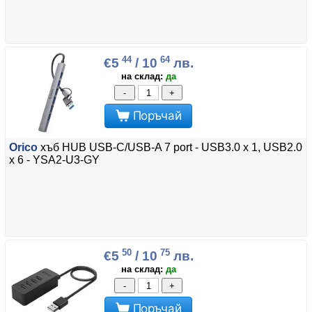
44
64
€5
/ 10
лв.
на склад:
да
-
+
Поръчай
Orico
хъб HUB USB-C/USB-A 7 port - USB3.0 x 1, USB2.0
x 6 - YSA2-U3-GY
50
75
€5
/ 10
лв.
на склад:
да
-
+
Поръчай