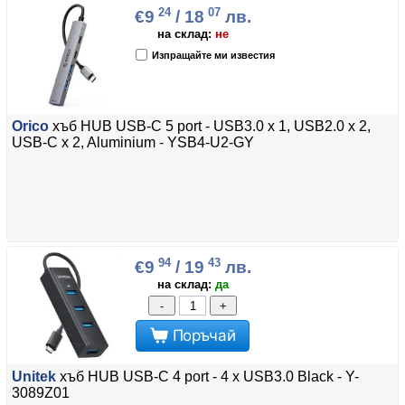
24
07
€9
/ 18
лв.
на склад:
не
Изпращайте ми известия
Orico
хъб HUB USB-C 5 port - USB3.0 x 1, USB2.0 x 2,
USB-C x 2, Aluminium - YSB4-U2-GY
94
43
€9
/ 19
лв.
на склад:
да
-
+
Поръчай
Unitek
хъб HUB USB-C 4 port - 4 x USB3.0 Black - Y-
3089Z01