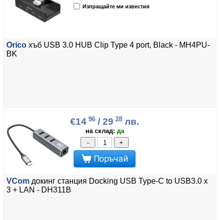
Изпращайте ми известия
Orico
хъб USB 3.0 HUB Clip Type 4 port, Black - MH4PU-
BK
96
28
€14
/ 29
лв.
на склад:
да
-
+
Поръчай
VCom
докинг станция Docking USB Type-C to USB3.0 x
3 + LAN - DH311B