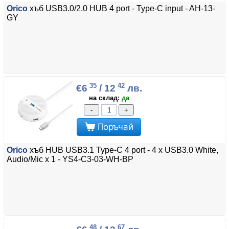
Orico
хъб USB3.0/2.0 HUB 4 port - Type-C input - AH-13-
GY
35
42
€6
/ 12
лв.
на склад:
да
-
+
Поръчай
Orico
хъб HUB USB3.1 Type-C 4 port - 4 x USB3.0 White,
Audio/Mic x 1 - YS4-C3-03-WH-BP
48
67