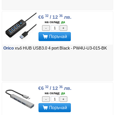
32
36
€6
/ 12
лв.
на склад:
да
-
+
Поръчай
Orico
хъб HUB USB3.0 4 port Black - PW4U-U3-015-BK
32
36
€6
/ 12
лв.
на склад:
да
-
+
Поръчай