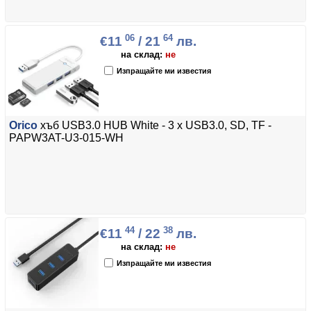
06
64
€11
/ 21
лв.
на склад:
не
Изпращайте ми известия
Orico
хъб USB3.0 HUB White - 3 x USB3.0, SD, TF -
PAPW3AT-U3-015-WH
44
38
€11
/ 22
лв.
на склад:
не
Изпращайте ми известия