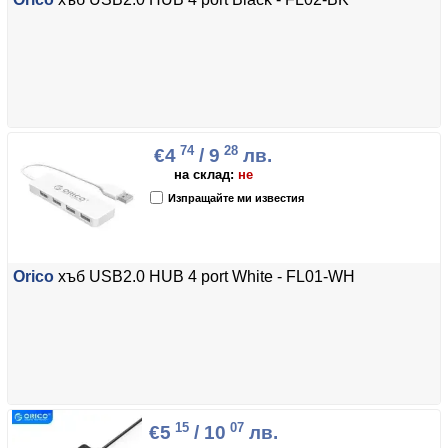
74
28
€4
/ 9
лв.
на склад:
не
Изпращайте ми известия
Orico
хъб USB2.0 HUB 4 port White - FL01-WH
15
07
€5
/ 10
лв.