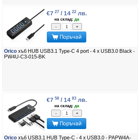
27
22
€7
/ 14
лв.
на склад:
да
-
+
Поръчай
Orico
хъб HUB USB3.1 Type-C 4 port - 4 x USB3.0 Black -
PW4U-C3-015-BK
58
83
€7
/ 14
лв.
на склад:
да
-
+
Поръчай
Orico
хъб USB3.1 HUB Type-C - 4 x USB3.0 - PAPW4A-