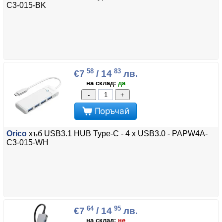
C3-015-BK
58
83
€7
/ 14
лв.
на склад:
да
-
+
Поръчай
Orico
хъб USB3.1 HUB Type-C - 4 x USB3.0 - PAPW4A-
C3-015-WH
64
95
€7
/ 14
лв.
на склад:
не