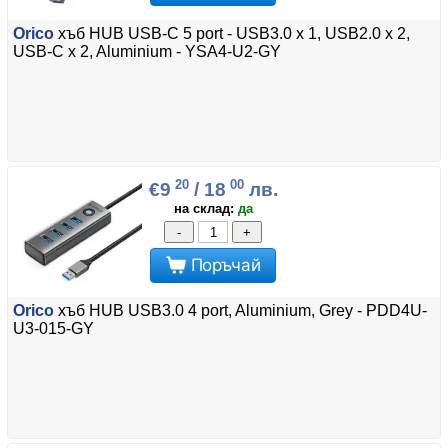
Orico
хъб HUB USB-C 5 port - USB3.0 x 1, USB2.0 x 2,
USB-C x 2, Aluminium - YSA4-U2-GY
20
00
€9
/ 18
лв.
на склад:
да
-
+
Поръчай
Orico
хъб HUB USB3.0 4 port, Aluminium, Grey - PDD4U-
U3-015-GY