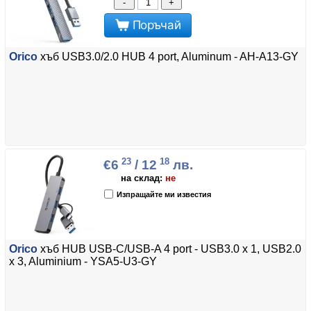
-
+
Поръчай
Orico
хъб USB3.0/2.0 HUB 4 port, Aluminum - AH-A13-GY
23
18
€6
/ 12
лв.
на склад:
не
Изпращайте ми известия
Orico
хъб HUB USB-C/USB-A 4 port - USB3.0 x 1, USB2.0
x 3, Aluminium - YSA5-U3-GY