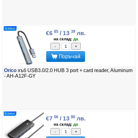
85
39
€6
/ 13
лв.
на склад:
да
-
+
Поръчай
Orico
хъб USB3.0/2.0 HUB 3 port + card reader, Aluminum
- AH-A12F-GY
06
80
€7
/ 13
лв.
на склад:
да
-
+