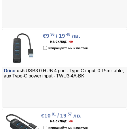
96
48
€9
/ 19
лв.
на склад:
не
Изпращайте ми известия
Orico
хъб USB3.0 HUB 4 port - Type C input, 0.15m cable,
aux Type-C power input - TWU3-4A-BK
01
57
€10
/ 19
лв.
на склад:
не
Изпращайте ми известия