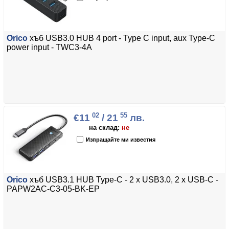
Orico
хъб USB3.0 HUB 4 port - Type C input, aux Type-C
power input - TWC3-4A
02
55
€11
/ 21
лв.
на склад:
не
Изпращайте ми известия
Orico
хъб USB3.1 HUB Type-C - 2 x USB3.0, 2 x USB-C -
PAPW2AC-C3-05-BK-EP