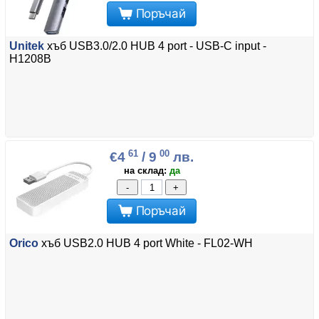
Поръчай
Unitek
хъб USB3.0/2.0 HUB 4 port - USB-C input -
H1208B
61
00
€4
/ 9
лв.
на склад:
да
-
+
Поръчай
Orico
хъб USB2.0 HUB 4 port White - FL02-WH