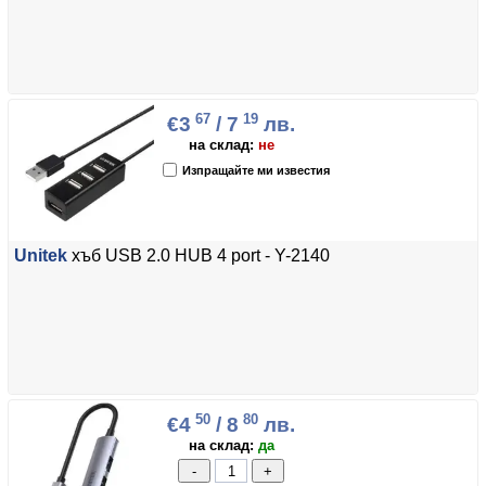
67
19
€3
/ 7
лв.
на склад:
не
Изпращайте ми известия
Unitek
хъб USB 2.0 HUB 4 port - Y-2140
50
80
€4
/ 8
лв.
на склад:
да
-
+