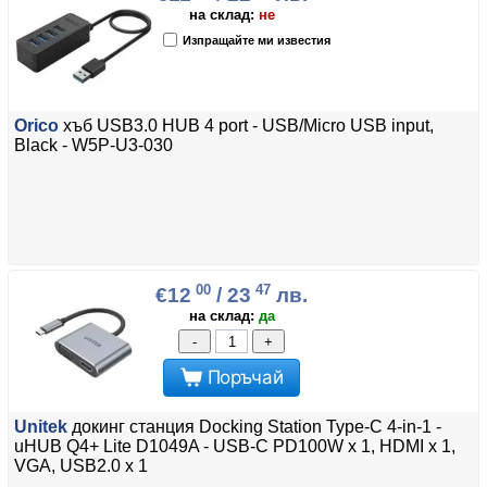
на склад:
не
Изпращайте ми известия
Orico
хъб USB3.0 HUB 4 port - USB/Micro USB input,
Black - W5P-U3-030
00
47
€12
/ 23
лв.
на склад:
да
-
+
Поръчай
Unitek
докинг станция Docking Station Type-C 4-in-1 -
uHUB Q4+ Lite D1049A - USB-C PD100W x 1, HDMI x 1,
VGA, USB2.0 x 1