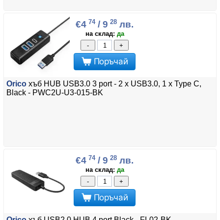
74
28
€4
/ 9
лв.
на склад:
да
-
+
Поръчай
Orico
хъб HUB USB3.0 3 port - 2 x USB3.0, 1 x Type C,
Black - PWC2U-U3-015-BK
74
28
€4
/ 9
лв.
на склад:
да
-
+
Поръчай
Orico
хъб USB2.0 HUB 4 port Black - FL02-BK