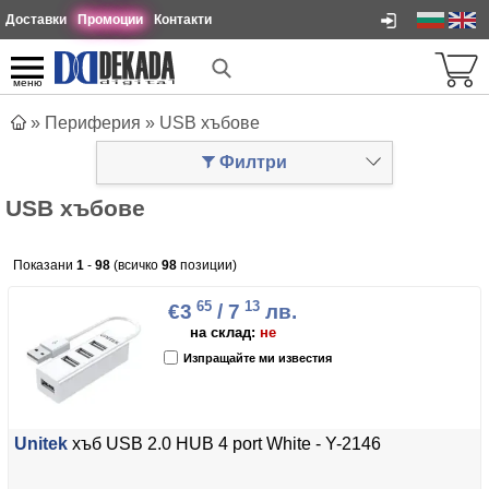
Доставки
Промоции
Контакти
меню
»
Периферия
»
USB хъбове
Филтри
USB хъбове
Показани
1
-
98
(всичко
98
позиции)
65
13
€3
/ 7
лв.
на склад:
не
Изпращайте ми известия
Unitek
хъб USB 2.0 HUB 4 port White - Y-2146