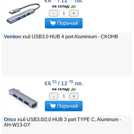
€6
/ 12
лв.
на склад:
да
-
+
Поръчай
Vention
хъб USB3.0 HUB 4 port Aluminium - CKOHB
53
78
€6
/ 12
лв.
на склад:
да
-
+
Поръчай
Orico
хъб USB3.0/2.0 HUB 3 port TYPE C, Aluminum -
AH-W13-GY