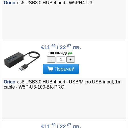
Orico
хъб USB3.0 HUB 4 port - W5PH4-U3
59
67
€11
/ 22
лв.
на склад:
да
-
+
Поръчай
Orico
хъб USB3.0 HUB 4 port - USB/Micro USB input, 1m
cable - W5P-U3-100-BK-PRO
59
67
€11
/ 22
лв.