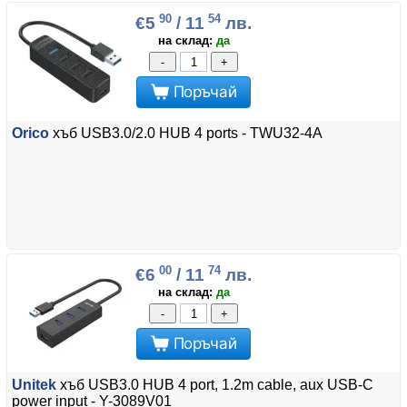
90
54
€5
/ 11
лв.
на склад:
да
-
+
Поръчай
Orico
хъб USB3.0/2.0 HUB 4 ports - TWU32-4A
00
74
€6
/ 11
лв.
на склад:
да
-
+
Поръчай
Unitek
хъб USB3.0 HUB 4 port, 1.2m cable, aux USB-C
power input - Y-3089V01