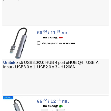
04
81
€6
/ 11
лв.
на склад:
не
Изпращайте ми известия
Unitek
хъб USB3.0/2.0 HUB 4 port uHUB Q4 - USB-A
input - USB3.0 x 1, USB2.0 x 3 - H1208A
22
16
€6
/ 12
лв.
на склад:
да