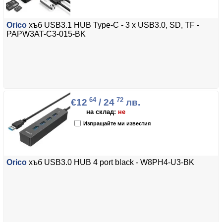
Orico
хъб USB3.1 HUB Type-C - 3 x USB3.0, SD, TF -
PAPW3AT-C3-015-BK
64
72
€12
/ 24
лв.
на склад:
не
Изпращайте ми известия
Orico
хъб USB3.0 HUB 4 port black - W8PH4-U3-BK