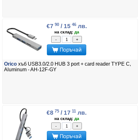
90
46
€7
/ 15
лв.
на склад:
да
-
+
Поръчай
Orico
хъб USB3.0/2.0 HUB 3 port + card reader TYPE C,
Aluminum - AH-12F-GY
75
11
€8
/ 17
лв.
на склад:
да
-
+
Поръчай