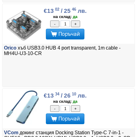
02
46
€13
/ 25
лв.
на склад:
да
-
+
Поръчай
Orico
хъб USB3.0 HUB 4 port transparent, 1m cable -
MH4U-U3-10-CR
34
10
€13
/ 26
лв.
на склад:
да
-
+
Поръчай
VCom
докинг станция Docking Station Type-C 7-in-1 -