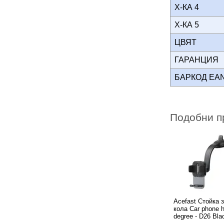
Х-КА 4
Х-КА 5
ЦВЯТ
ГАРАНЦИЯ
БАРКОД EA
Подобни п
Acefast Стойка 
кола Car phone h
degree - D26 Bla