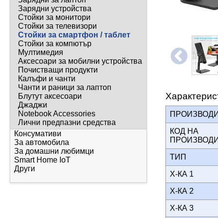
Зарядни устройства
Стойки за монитори
Стойки за телевизори
Стойки за смартфон / таблет
Стойки за компютър
Мултимедия
Аксесоари за мобилни устройства
Почистващи продукти
Калъфи и чанти
Чанти и раници за лаптоп
Характерис
Блутут аксесоари
Джаджи
Notebook Accessories
ПРОИЗВОД
Лични предпазни средства
КОД НА
Консумативи
ПРОИЗВОД
За автомобила
За домашни любимци
ТИП
Smart Home IoT
Други
Х-КА 1
Х-КА 2
Х-КА 3