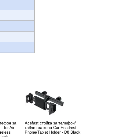
елефон за
Acefast стойка за телефон/
- for Air
таблет за кола Car Headrest
reless
Phone/Tablet Holder - D8 Black
Black