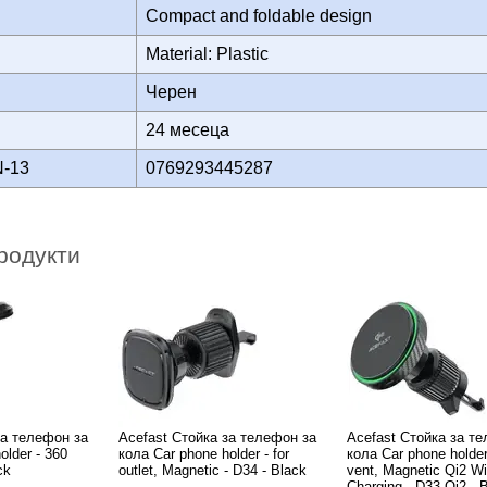
Compact and foldable design
Material: Plastic
Черен
24 месеца
N-13
0769293445287
родукти
за телефон за
Acefast Стойка за телефон за
Acefast Стойка за т
older - 360
кола Car phone holder - for
кола Car phone holder 
ck
outlet, Magnetic - D34 - Black
vent, Magnetic Qi2 Wi
Charging - D33 Qi2 - 