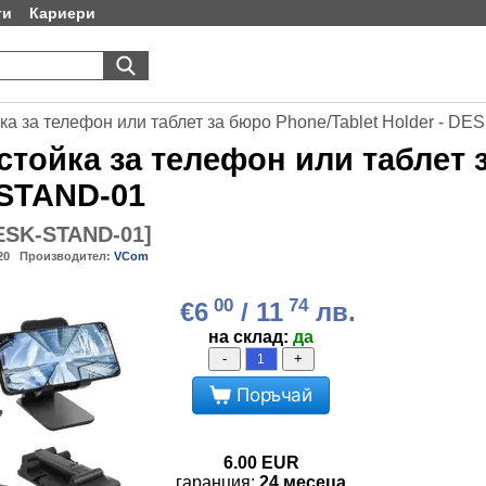
ти
Кариери
а за телефон или таблет за бюро Phone/Tablet Holder - D
стойка за телефон или таблет з
STAND-01
SK-STAND-01
]
20
Производител:
VCom
00
74
€6
/ 11
лв.
на склад:
да
-
+
Поръчай
6.00
EUR
гаранция:
24 месеца