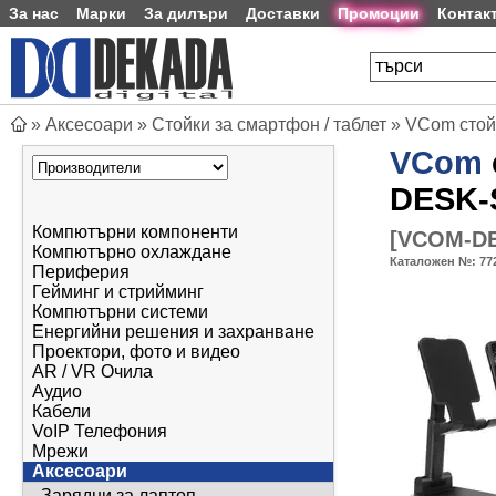
За нас
Марки
За дилъри
Доставки
Промоции
Контак
»
Аксесоари
»
Стойки за смартфон / таблет
»
VCom стойк
VCom
DESK-
Компютърни компоненти
[
VCOM-DE
Компютърно охлаждане
Каталожен №:
77
Периферия
Гейминг и стрийминг
Компютърни системи
Енергийни решения и захранване
Проектори, фото и видео
AR / VR Очила
Аудио
Кабели
VoIP Телефония
Мрежи
Аксесоари
Зарядни за лаптоп