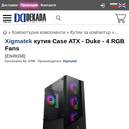
Доставки
Промоции
Контакти
меню
»
Компютърни компоненти
»
Кутии за компютър
»
Xigma
Xigmatek
кутия Case ATX - Duke - 4 RGB
Fans
[
EN49158
]
Каталожен №:
6796
Производител:
Xigmatek