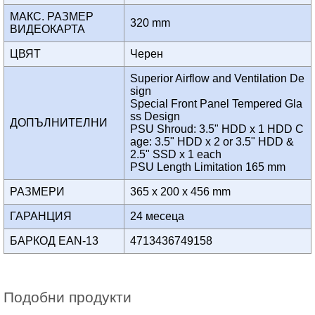
МАКС. РАЗМЕР
320 mm
ВИДЕОКАРТА
ЦВЯТ
Черен
Superior Airflow and Ventilation De
sign
Special Front Panel Tempered Gla
ss Design
ДОПЪЛНИТЕЛНИ
PSU Shroud: 3.5" HDD x 1 HDD C
age: 3.5" HDD x 2 or 3.5" HDD &
2.5" SSD x 1 each
PSU Length Limitation 165 mm
РАЗМЕРИ
365 x 200 x 456 mm
ГАРАНЦИЯ
24 месеца
БАРКОД EAN-13
4713436749158
Подобни продукти