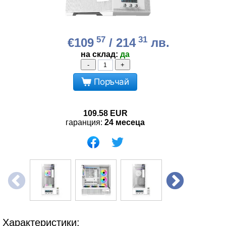
57
31
€109
/ 214
лв.
на склад:
да
-
+
Поръчай
109.58
EUR
гаранция:
24 месеца
Характеристики: