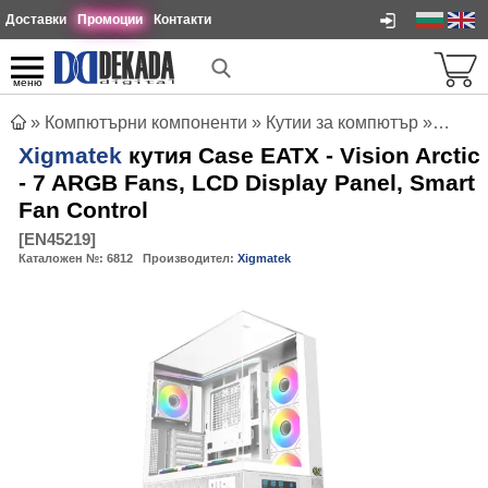
Доставки
Промоции
Контакти
меню
»
Компютърни компоненти
»
Кутии за компютър
»
Xigmat
Xigmatek
кутия Case EATX - Vision Arctic
- 7 ARGB Fans, LCD Display Panel, Smart
Fan Control
[
EN45219
]
Каталожен №:
6812
Производител:
Xigmatek