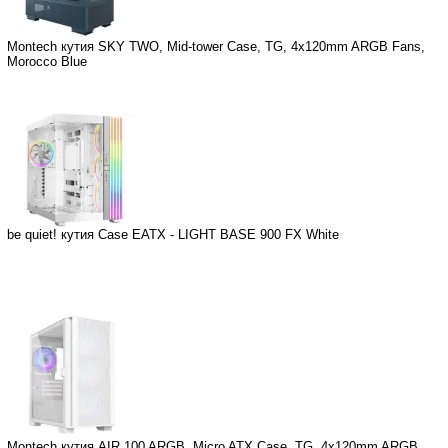
Montech кутия SKY TWO, Mid-tower Case, TG, 4x120mm ARGB Fans,
Morocco Blue
be quiet! кутия Case EATX - LIGHT BASE 900 FX White
Montech кутия AIR 100 ARGB, Micro ATX Case, TG, 4x120mm ARGB