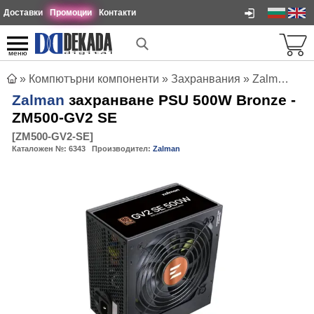
Доставки
Промоции
Контакти
меню
»
Компютърни компоненти
»
Захранвания
»
Zalman захранване PSU 500W Bronze - ZM500-GV2 SE
Zalman
захранване PSU 500W Bronze -
ZM500-GV2 SE
[
ZM500-GV2-SE
]
Каталожен №:
6343
Производител:
Zalman