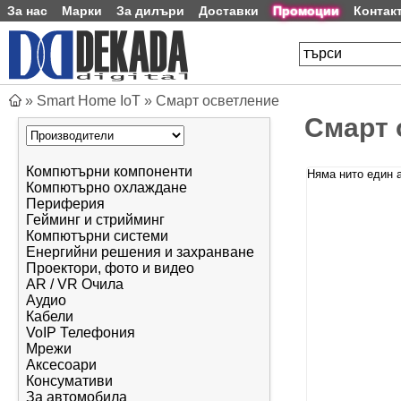
За нас
Марки
За дилъри
Доставки
Промоции
Контак
»
Smart Home IoT
»
Смарт осветление
Смарт 
Компютърни компоненти
Няма нито един а
Компютърно охлаждане
Периферия
Гейминг и стрийминг
Компютърни системи
Енергийни решения и захранване
Проектори, фото и видео
AR / VR Очила
Аудио
Кабели
VoIP Телефония
Мрежи
Аксесоари
Консумативи
За автомобила