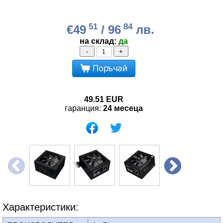
51
84
€49
/ 96
лв.
на склад:
да
-
+
Поръчай
49.51
EUR
гаранция:
24 месеца
Характеристики: