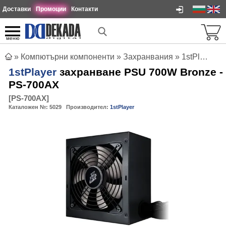
Доставки
Промоции
Контакти
меню
»
Компютърни компоненти
»
Захранвания
»
1stPlayer захранване PSU 700W Bronze - PS-700AX
1stPlayer
захранване PSU 700W Bronze -
PS-700AX
[
PS-700AX
]
Каталожен №:
5029
Производител:
1stPlayer