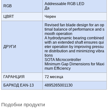
Addressable RGB LED
RGB
Да
ЦВЯТ
Черен
Revised fan blade design for an op
timal balance of performance and s
mooth operation
A hydrodynamic bearing combined
with an extended shaft ensures qui
ДРУГИ
eter operation by improving pressu
re distribution and minimizing vibra
tions
SOTA Microcontroller
Minimum Gap Dimensions for Maxi
mum Efficiency
ГАРАНЦИЯ
72 месеца
БАРКОД EAN-13
4895265001130
Подобни продукти