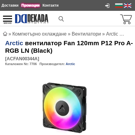
Доставки
Промоции
Контакти
меню
»
Компютърно охлаждане
»
Вентилатори
»
Arctic вентилатор Fan 120mm P12 Pro A-RGB LN (Black)
Arctic
вентилатор Fan 120mm P12 Pro A-
RGB LN (Black)
[
ACFAN00344A
]
Каталожен №:
7706
Производител:
Arctic