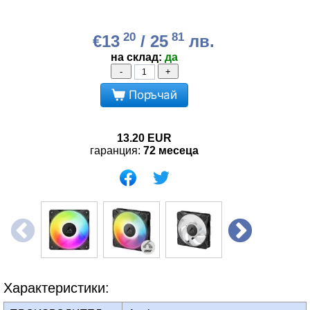
20
81
€13
/ 25
лв.
на склад:
да
-
+
Поръчай
13.20
EUR
гаранция:
72 месеца
Характеристики: