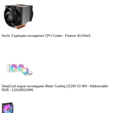
Arctic Сървърен охладител CPU Cooler - Freezer 4U-OneX
DeepCool водно охлаждане Water Cooling LE240 V2 WH - Addressable
RGB - LGA1851/AM5