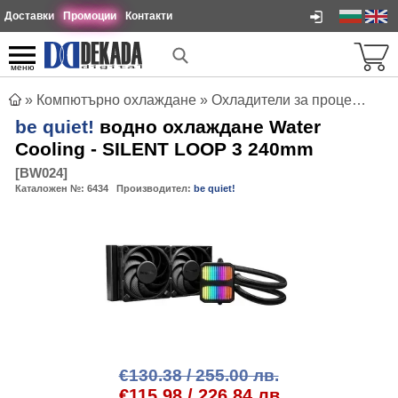
Доставки
Промоции
Контакти
меню
»
Компютърно охлаждане
»
Охладители за процесори
»
be quiet!
водно охлаждане Water
Cooling - SILENT LOOP 3 240mm
[
BW024
]
Каталожен №:
6434
Производител:
be quiet!
€130.38 / 255.00 лв.
€115.98 / 226.84 лв.