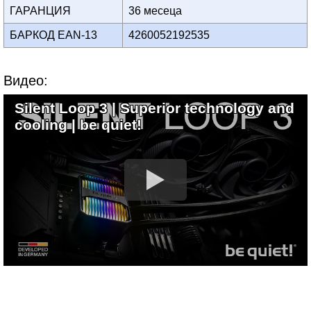
ГАРАНЦИЯ
36 месеца
БАРКОД EAN-13
4260052192535
Видео:
Silent Loop 3 | Superior technology and
cooling | be quiet!