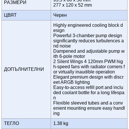
РАЗМЕРИ
277 x 120 x 52 mm
ЦВЯТ
Черен
Highly engineered cooling block d
esign
Powerful 3-chamber pump design
significantly reduces turbulences a
nd noise
Dampened and adjustable pump w
ith 6-pole motor
2 Silent Wings 4 120mm PWM hig
h-speed fans with radiator corners f
ДОПЪЛНИТЕЛНИ
or virtually inaudible operation
Elegant premium design with discr
eet ARGB lighting
Easy-to-access refill port and inclu
ded coolant bottle for a long lifespa
n
Flexible sleeved tubes and a conv
enient mounting ensure easy handl
ing
ТЕГЛО
1.38 kg