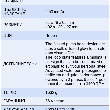
ШУМ(Max)
ВЪЗДУШНО
2.53 mmAq
НАЛЯГАНЕ
91 x 78 x 65 mm
РАЗМЕРИ
402 x 120 x 27 mm
ЦВЯТ
Черен
The frosted pump head design cre
ates a soft, diffused glow for an ele
gant visual effect
The logo plate features a minimalis
t design that can be customized or l
ДОПЪЛНИТЕЛНИ
eft blank to suit your personal style
Advanced water pump designed fo
r efficient and quiet performance, p
owered by a 3-phase, 6-slot, 4-pole
motor that rotates up to 3400 RPM
ТЕГЛО
1632 g
ГАРАНЦИЯ
36 месеца
БАРКОД EAN-13
6933412729228