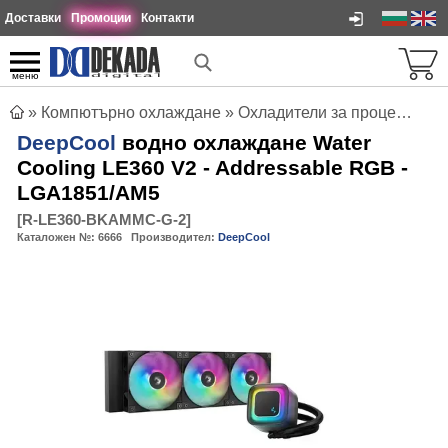
Доставки
Промоции
Контакти
меню
»
Компютърно охлаждане
»
Охладители за процесори
»
DeepCool
водно охлаждане Water
Cooling LE360 V2 - Addressable RGB -
LGA1851/AM5
[
R-LE360-BKAMMC-G-2
]
Каталожен №:
6666
Производител:
DeepCool