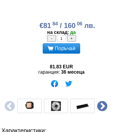
84
06
€81
/ 160
лв.
на склад:
да
-
+
Поръчай
81.83
EUR
гаранция:
36 месеца
Характеристики: