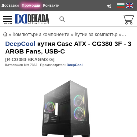
Доставки
Промоции
Контакти
меню
»
Компютърни компоненти
»
Кутии за компютър
»
DeepC
DeepCool
кутия Case ATX - CG380 3F - 3
ARGB Fans, USB-C
[
R-CG380-BKAGM3-G
]
Каталожен №:
7362
Производител:
DeepCool