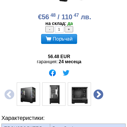
48
47
€56
/ 110
лв.
на склад:
да
-
+
Поръчай
56.48
EUR
гаранция:
24 месеца
Характеристики: