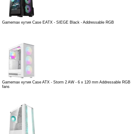
Gamemax кутия Case EATX - SIEGE Black - Addressable RGB
Gamemax кутия Case ATX - Storm 2 AW - 6 x 120 mm Addressable RGB
fans