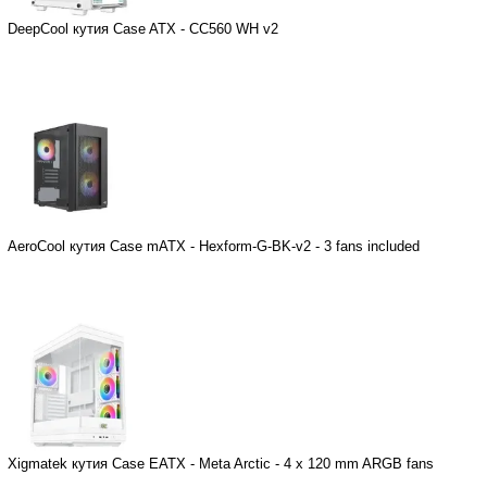
DeepCool кутия Case ATX - CC560 WH v2
AeroCool кутия Case mATX - Hexform-G-BK-v2 - 3 fans included
Xigmatek кутия Case EATX - Meta Arctic - 4 x 120 mm ARGB fans