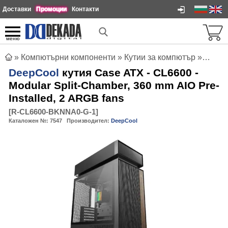
Доставки
Промоции
Контакти
меню
»
Компютърни компоненти
»
Кутии за компютър
»
DeepCo
DeepCool
кутия Case ATX - CL6600 -
Modular Split-Chamber, 360 mm AIO Pre-
Installed, 2 ARGB fans
[
R-CL6600-BKNNA0-G-1
]
Каталожен №:
7547
Производител:
DeepCool