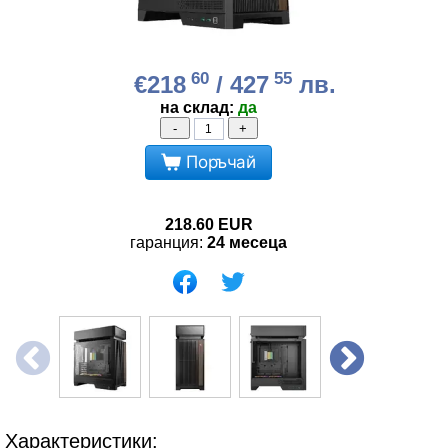
60
55
€218
/ 427
лв.
на склад:
да
-
+
Поръчай
218.60
EUR
гаранция:
24 месеца
Характеристики: