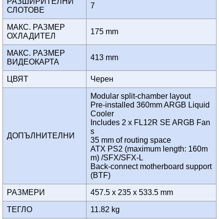
РАЗШИРИТЕЛНИ
7
СЛОТОВЕ
МАКС. РАЗМЕР
175 mm
ОХЛАДИТЕЛ
МАКС. РАЗМЕР
413 mm
ВИДЕОКАРТА
ЦВЯТ
Черен
Modular split-chamber layout
Pre-installed 360mm ARGB Liquid
Cooler
Includes 2 x FL12R SE ARGB Fan
s
ДОПЪЛНИТЕЛНИ
35 mm of routing space
ATX PS2 (maximum length: 160m
m) /SFX/SFX-L
Back-connect motherboard support
(BTF)
РАЗМЕРИ
457.5 x 235 x 533.5 mm
ТЕГЛО
11.82 kg