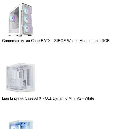
Gamemax кутия Case EATX - SIEGE White - Addressable RGB
Lian Li кутия Case ATX - O11 Dynamic Mini V2 - White