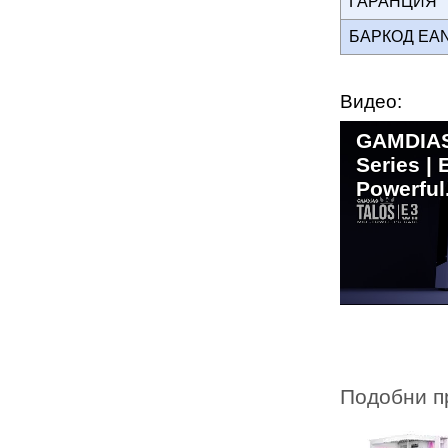
ГАРАНЦИЯ
БАРКОД EA
Видео:
GAMDIAS
Series |
Powerful
Подобни п