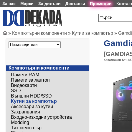
За нас
Марки
За дилъри
Доставки
Промоции
Контак
»
Компютърни компоненти
»
Кутии за компютър
»
Gamdi
Gamdi
[
GAMDIAS
Каталожен №:
48
Компютърни компоненти
Памети RAM
Памети за лаптоп
Видеокарти
SSD
Външни HDD/SSD
Кутии за компютър
Аксесоари за кутии
Захранвания
Входно-изходни устройства
Modding
Тих компютър