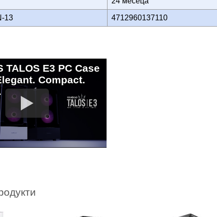
24 месеца
N-13
4712960137110
 TALOS E3 PC Case
 Elegant. Compact.
.
родукти