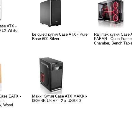
Case ATX -
 LX White
be quiet! кутия Case ATX - Pure
Raijintek кутия Case 
Base 600 Silver
PAEAN - Open Frame,
Chamber, Bench Tabl
Case EATX -
Makki Кутия Case ATX MAKKI-
tic,
0636BB-U3-V2 - 2 x USB3.0
B, Wood