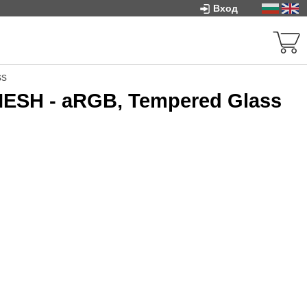
Вход
ss
MESH - aRGB, Tempered Glass