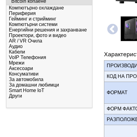
Bitcoin копаене
Компютърно охлаждане
Периферия
Гейминг и стрийминг
Компютърни системи
Енергийни решения и захранване
Проектори, фото и видео
AR / VR Очила
Аудио
Кабели
Характерис
VoIP Телефония
Мрежи
ПРОИЗВОД
Аксесоари
Консумативи
КОД НА ПР
За автомобила
За домашни любимци
Smart Home IoT
ФОРМАТ
Други
ФОРМ ФАК
РАЗПОЛОЖ