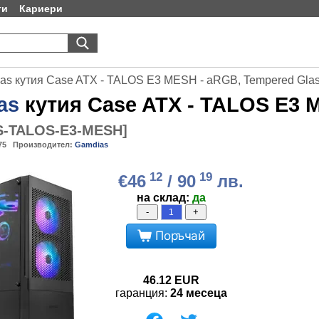
ти
Кариери
as кутия Case ATX - TALOS E3 MESH - aRGB, Tempered Gla
as
кутия Case ATX - TALOS E3 
-TALOS-E3-MESH
]
75
Производител:
Gamdias
12
19
€46
/ 90
лв.
на склад:
да
-
+
Поръчай
46.12
EUR
гаранция:
24 месеца