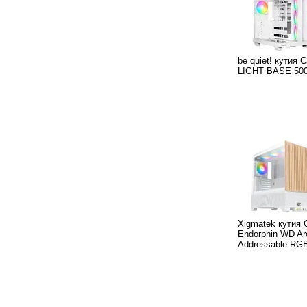
be quiet! кутия 
LIGHT BASE 500
Xigmatek кутия 
Endorphin WD Arc
Addressable RG