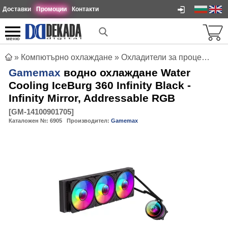
Доставки
Промоции
Контакти
меню
»
Компютърно охлаждане
»
Охладители за процесори
»
Gamemax
водно охлаждане Water
Cooling IceBurg 360 Infinity Black -
Infinity Mirror, Addressable RGB
[
GM-14100901705
]
Каталожен №:
6905
Производител:
Gamemax