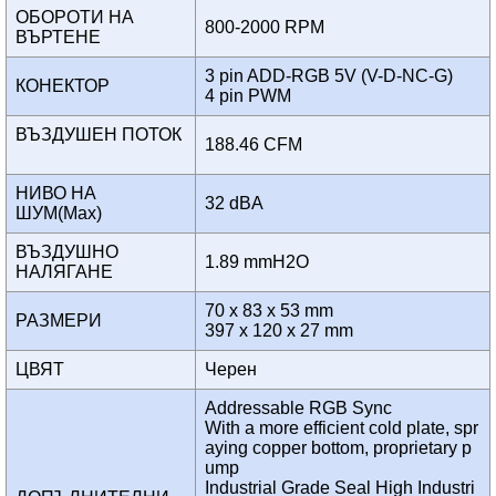
ОБОРОТИ НА
800-2000 RPM
ВЪРТЕНЕ
3 pin ADD-RGB 5V (V-D-NC-G)
КОНЕКТОР
4 pin PWM
ВЪЗДУШЕН ПОТОК
188.46 CFM
НИВО НА
32 dBA
ШУМ(Max)
ВЪЗДУШНО
1.89 mmH2O
НАЛЯГАНЕ
70 x 83 x 53 mm
РАЗМЕРИ
397 x 120 x 27 mm
ЦВЯТ
Черен
Addressable RGB Sync
With a more efficient cold plate, spr
aying copper bottom, proprietary p
ump
Industrial Grade Seal High Industri