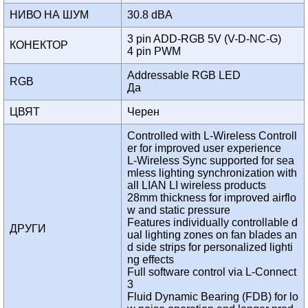
НИВО НА ШУМ
30.8 dBA
3 pin ADD-RGB 5V (V-D-NC-G)
КОНЕКТОР
4 pin PWM
Addressable RGB LED
RGB
Да
ЦВЯТ
Черен
Controlled with L-Wireless Controll
er for improved user experience
L-Wireless Sync supported for sea
mless lighting synchronization with
all LIAN LI wireless products
28mm thickness for improved airflo
w and static pressure
Features individually controllable d
ДРУГИ
ual lighting zones on fan blades an
d side strips for personalized lighti
ng effects
Full software control via L-Connect
3
Fluid Dynamic Bearing (FDB) for lo