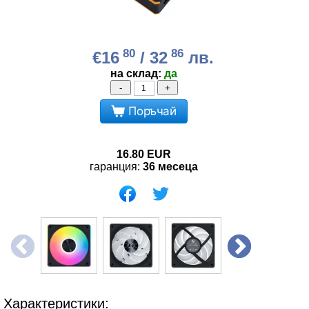
80
86
€16
/ 32
лв.
на склад:
да
-
+
Поръчай
16.80
EUR
гаранция:
36 месеца
Характеристики: