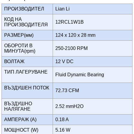
ПРОИЗВОДИТЕЛ
Lian Li
КОД НА
12RCL1W1B
ПРОИЗВОДИТЕЛЯ
РАЗМЕР(мм)
124 x 120 x 28 mm
ОБОРОТИ В
250-2100 RPM
МИНУТА(rpm)
ВОЛТАЖ
12 V DC
ТИП ЛАГЕРУВАНЕ
Fluid Dynamic Bearing
ВЪЗДУШЕН ПОТОК
72.73 CFM
ВЪЗДУШНО
2.52 mmH2O
НАЛЯГАНЕ
АМПЕРАЖ (A)
0.18 A
МОЩНОСТ (W)
5.16 W