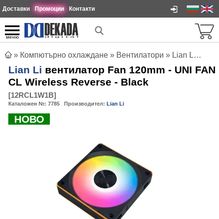
Доставки
Промоции
Контакти
меню
»
Компютърно охлаждане
»
Вентилатори
»
Lian Li вентилатор Fan 120mm - UNI FAN CL Wireless Reverse - Black
Lian Li
вентилатор Fan 120mm - UNI FAN
CL Wireless Reverse - Black
[
12RCL1W1B
]
Каталожен №:
7785
Производител:
Lian Li
НОВО