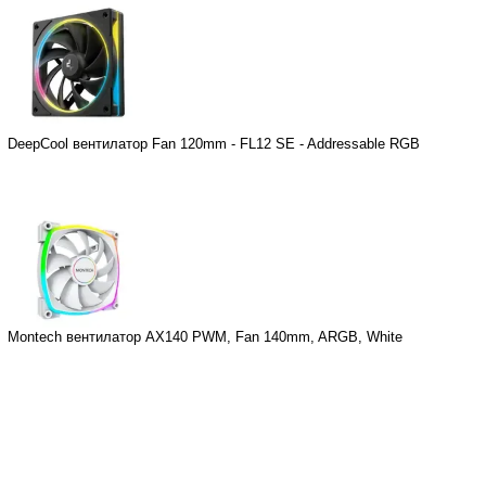
DeepCool вентилатор Fan 120mm - FL12 SE - Addressable RGB
Montech вентилатор AX140 PWM, Fan 140mm, ARGB, White