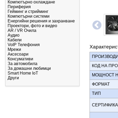
Компютърно охлаждане
Периферия
Гейминг и стрийминг
Компютърни системи
Енергийни решения и захранване
Проектори, фото и видео
AR / VR Очила
Аудио
Кабели
VoIP Телефония
Характерис
Мрежи
Аксесоари
ПРОИЗВОД
Консумативи
За автомобила
КОД НА ПР
За домашни любимци
Smart Home IoT
МОЩНОСТ 
Други
ФОРМАТ
ТИП
СЕРТИФИК