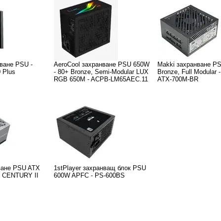
ване PSU -
AeroCool захранване PSU 650W
Makki захранване P
0 Plus
- 80+ Bronze, Semi-Modular LUX
Bronze, Full Modular 
RGB 650M - ACPB-LM65AEC.11
ATX-700M-BR
ване PSU ATX
1stPlayer захранващ блок PSU
- CENTURY II
600W APFC - PS-600BS