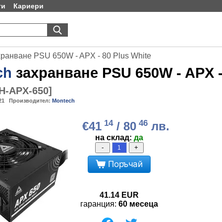
ти
Кариери
хранване PSU 650W - APX - 80 Plus White
ch
захранване PSU 650W - APX -
-APX-650
]
21
Производител:
Montech
14
46
€41
/ 80
лв.
на склад:
да
-
+
Поръчай
41.14
EUR
гаранция:
60 месеца