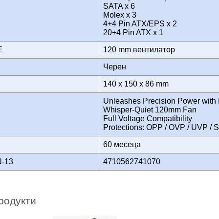
SATA x 6
И
Molex x 3
4+4 Pin ATX/EPS x 2
20+4 Pin ATX x 1
НЕ
120 mm вентилатор
Черен
140 x 150 x 86 mm
Unleashes Precision Power with
Whisper-Quiet 120mm Fan
Full Voltage Compatibility
Protections: OPP / OVP / UVP /
60 месеца
N-13
4710562741070
родукти