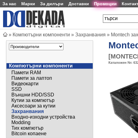
За нас
Марки
За дилъри
Доставки
Промоции
Контак
»
Компютърни компоненти
»
Захранвания
»
Montech за
Monte
[
MONTECH
Каталожен №:
63
Компютърни компоненти
Памети RAM
Памети за лаптоп
Видеокарти
SSD
Външни HDD/SSD
Кутии за компютър
Аксесоари за кутии
Захранвания
Входно-изходни устройства
Modding
Тих компютър
Bitcoin копаене