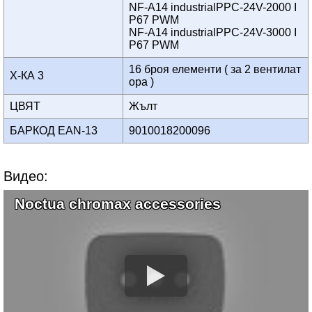
NF-A14 industrialPPC-24V-2000 I
P67 PWM
NF-A14 industrialPPC-24V-3000 I
P67 PWM
16 броя елементи ( за 2 вентилат
Х-КА 3
ора )
ЦВЯТ
Жълт
БАРКОД EAN-13
9010018200096
Видео:
Noctua chromax accessories