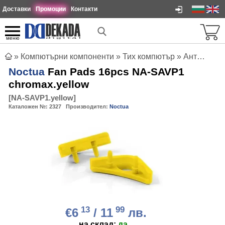
Доставки
Промоции
Контакти
меню
»
Компютърни компоненти
»
Тих компютър
»
Анти-вибрации
Noctua
Fan Pads 16pcs NA-SAVP1
chromax.yellow
[
NA-SAVP1.yellow
]
Каталожен №:
2327
Производител:
Noctua
13
99
€6
/ 11
лв.
на склад:
да