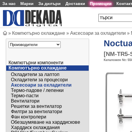
За нас
Марки
За дилъри
Доставки
Промоции
Контак
»
Компютърно охлаждане
»
Аксесоари за охладители
»
Noctu
[
NM-TR5-
Каталожен №:
55
Компютърни компоненти
Компютърно охлаждане
Охладители за лаптоп
Охладители за процесори
Аксесоари за охладители
Термо-падове / лепенки
Термо-пасти
Вентилатори
Решетки за вентилатор
Филтри за вентилатори
Фан контролери
Обезшумяване на харддискове
Харддиск охлаждания