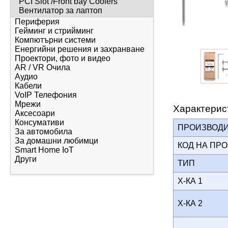
PCI Slot /Front bay Coolers
Вентилатор за лаптоп
Периферия
Гейминг и стрийминг
Компютърни системи
Енергийни решения и захранване
Проектори, фото и видео
AR / VR Очила
Аудио
Кабели
VoIP Телефония
Мрежи
Характерис
Аксесоари
Консумативи
ПРОИЗВОД
За автомобила
За домашни любимци
КОД НА ПР
Smart Home IoT
Други
ТИП
Х-КА 1
Х-КА 2