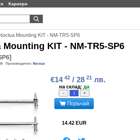
ти
Кариери
Noctua Mounting KIT - NM-TR5-SP6
a
Mounting KIT - NM-TR5-SP6
SP6
]
05
Производител:
Noctua
42
21
€14
/ 28
лв.
на склад:
да
-
+
Поръчай
14.42
EUR