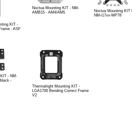
Noctua Mounting KIT - NM-
Noctua Mounting KIT
AMB15 - AM4/AM5
NM-i17xx-MP78
nting KIT -
 Frame - ASF
 KIT - NM-
lack -
Thermalright Mounting KIT -
LGA1700 Bending Correct Frame
V2