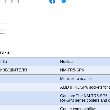
тики:
ИТЕЛ
Noctua
ОИЗВОДИТЕЛЯ
NM-TR5-SP6
Монтажни планки
AMD sTR5/SP6 sockets for E
Caution: The NM-TR5-SP6 is
R4-SP3 series coolers and c
Cooler compatibility: