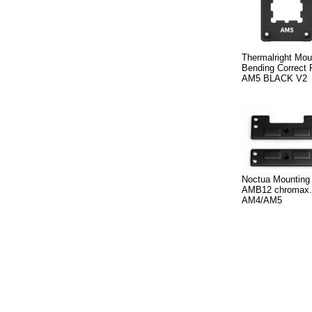
Thermalright Mou
Bending Correct
AM5 BLACK V2
Noctua Mounting
AMB12 chromax.b
AM4/AM5