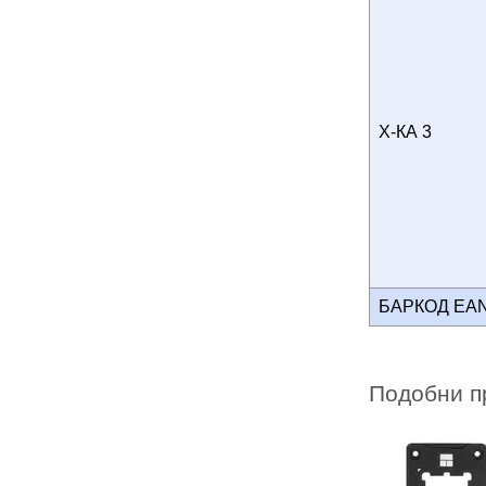
Х-КА 3
БАРКОД EA
Подобни п