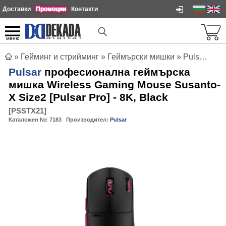
Доставки
Промоции
Контакти
меню
»
Гейминг и стрийминг
»
Геймърски мишки
»
Pulsar професионална геймърска мишка Wireless Gaming Mouse Susanto-X Size2 [Pulsar Pro] - 8K, Black
Pulsar
професионална геймърска
мишка Wireless Gaming Mouse Susanto-
X Size2 [Pulsar Pro] - 8K, Black
[
PSSTX21
]
Каталожен №:
7183
Производител:
Pulsar