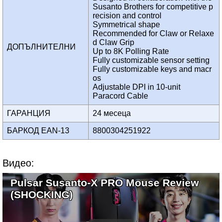
Susanto Brothers for competitive p
recision and control
Symmetrical shape
Recommended for Claw or Relaxe
d Claw Grip
ДОПЪЛНИТЕЛНИ
Up to 8K Polling Rate
Fully customizable sensor setting
Fully customizable keys and macr
os
Adjustable DPI in 10-unit
Paracord Cable
ГАРАНЦИЯ
24 месеца
БАРКОД EAN-13
8800304251922
Видео:
Pulsar Susanto-X PRO Mouse Review
(SHOCKING)