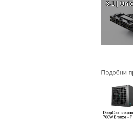
3.1 | Unb
Подобни п
DeepCool захра
700W Bronze - 