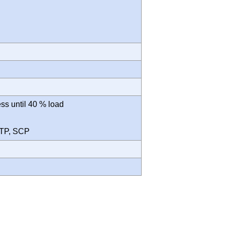
ss until 40 % load
 OTP, SCP