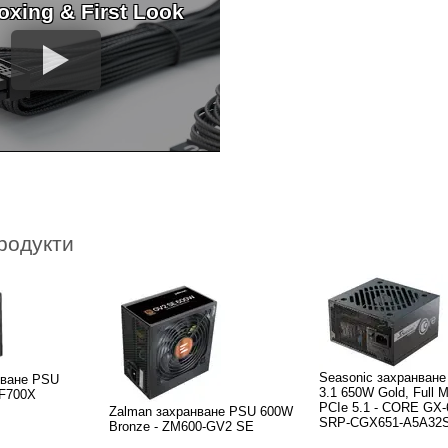
oxing & First Look
родукти
Seasonic захранван
нване PSU
3.1 650W Gold, Full M
PF700X
PCIe 5.1 - CORE GX-
Zalman захранване PSU 600W
SRP-CGX651-A5A32
Bronze - ZM600-GV2 SE