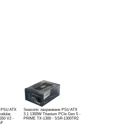
е PSU ATX
Seasonic захранване PSU ATX
odular,
3.1 1300W Titanium PCIe Gen 5 -
650 V2 -
PRIME TX-1300 - SSR-1300TR2
SF