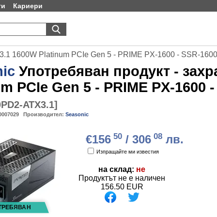
ти
Кариери
 3.1 1600W Platinum PCIe Gen 5 - PRIME PX-1600 - SSR-16
ic
Употребяван продукт - захр
um PCIe Gen 5 - PRIME PX-1600 
0PD2-ATX3.1
]
0007029
Производител:
Seasonic
50
08
€156
/ 306
лв.
Изпращайте ми известия
на склад:
не
Продуктът не е наличен
156.50
EUR