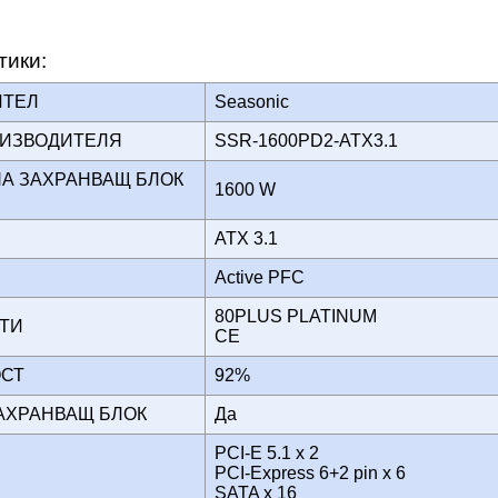
тики:
ИТЕЛ
Seasonic
ОИЗВОДИТЕЛЯ
SSR-1600PD2-ATX3.1
А ЗАХРАНВАЩ БЛОК
1600 W
ATX 3.1
Active PFC
80PLUS PLATINUM
АТИ
CE
ОСТ
92%
ЗАХРАНВАЩ БЛОК
Да
PCI-E 5.1 x 2
PCI-Express 6+2 pin x 6
SATA x 16