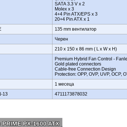
И
SATA 3.3 V x 2
Molex x 3
4+4 Pin ATX/EPS x 3
20+4 Pin ATX x 1
НЕ
135 mm вентилатор
Черен
210 x 150 x 86 mm ( L x W x H)
Premium Hybrid Fan Control - Fanle
Gold plated connectors
Cable-free Connection Design
Protection: OPP, OVP, UVP, OCP,
1 месеца
N-13
4711173878032
c PRIME PX-1600 ATX