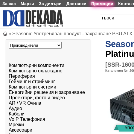
За нас
Марки
За дилъри
Доставки
Промоции
Контак
»
Seasonic Употребяван продукт - захранване PSU ATX
Season
Platin
[
SSR-160
Компютърни компоненти
Компютърно охлаждане
Каталожен №:
20
Периферия
Гейминг и стрийминг
Компютърни системи
Енергийни решения и захранване
Проектори, фото и видео
AR / VR Очила
Аудио
Кабели
VoIP Телефония
Мрежи
Аксесоари