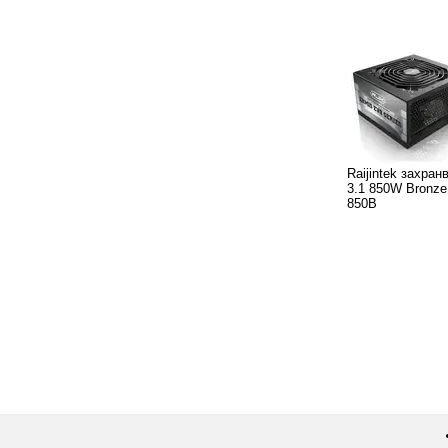
Raijintek захра
3.1 850W Bronz
850B