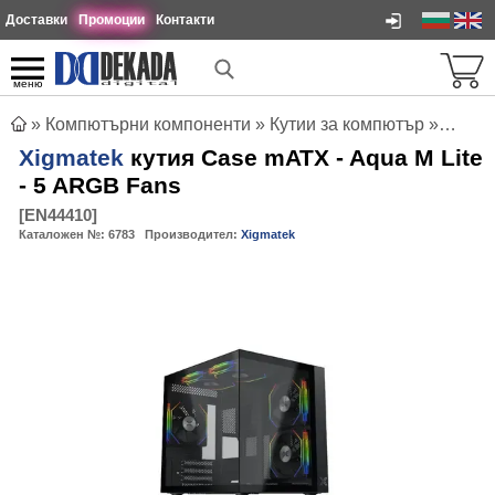
Доставки
Промоции
Контакти
меню
»
Компютърни компоненти
»
Кутии за компютър
»
Xigma
Xigmatek
кутия Case mATX - Aqua M Lite
- 5 ARGB Fans
[
EN44410
]
Каталожен №:
6783
Производител:
Xigmatek