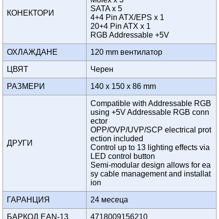
SATA x 5
КОНЕКТОРИ
4+4 Pin ATX/EPS x 1
20+4 Pin ATX x 1
RGB Addressable +5V
ОХЛАЖДАНЕ
120 mm вентилатор
ЦВЯТ
Черен
РАЗМЕРИ
140 x 150 x 86 mm
Compatible with Addressable RGB
using +5V Addressable RGB conn
ector
OPP/OVP/UVP/SCP electrical prot
ection included
ДРУГИ
Control up to 13 lighting effects via
LED control button
Semi-modular design allows for ea
sy cable management and installat
ion
ГАРАНЦИЯ
24 месеца
БАРКОД EAN-13
4718009156210