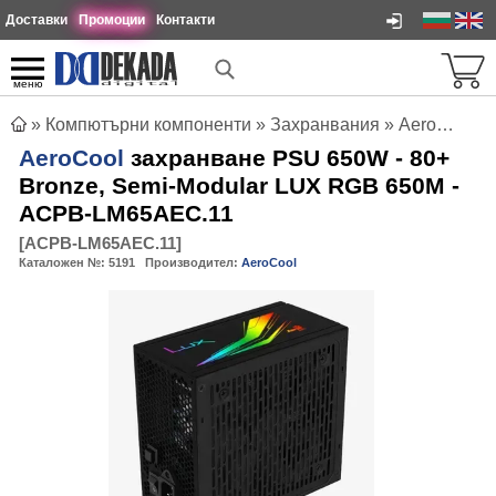
Доставки
Промоции
Контакти
меню
»
Компютърни компоненти
»
Захранвания
»
AeroCool захранване PSU 650W - 80+ Bronze, Semi-Modular LUX RGB 650M - ACPB-LM65AEC.11
AeroCool
захранване PSU 650W - 80+
Bronze, Semi-Modular LUX RGB 650M -
ACPB-LM65AEC.11
[
ACPB-LM65AEC.11
]
Каталожен №:
5191
Производител:
AeroCool