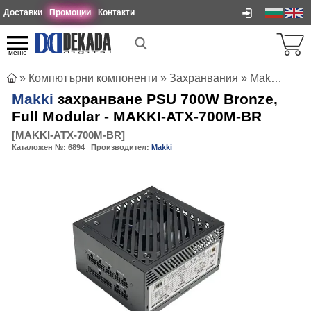
Доставки
Промоции
Контакти
меню
»
Компютърни компоненти
»
Захранвания
»
Makki захранване PSU 700W Bronze, Full Modular - MAKKI-ATX-700M-BR
Makki
захранване PSU 700W Bronze,
Full Modular - MAKKI-ATX-700M-BR
[
MAKKI-ATX-700M-BR
]
Каталожен №:
6894
Производител:
Makki