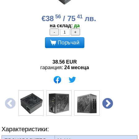
56
41
€38
/ 75
лв.
на склад:
да
-
+
Поръчай
38.56
EUR
гаранция:
24 месеца
Характеристики: