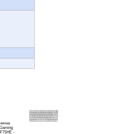
нична
 Gaming
 F75HE -