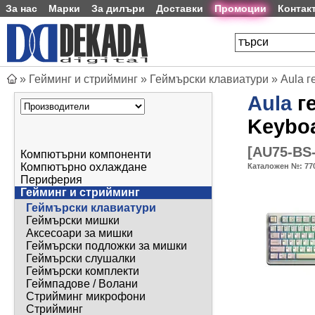
За нас
Марки
За дилъри
Доставки
Промоции
Контак
»
Гейминг и стрийминг
»
Геймърски клавиатури
»
Aula ге
Aula
ге
Keyboa
[
AU75-BS
Компютърни компоненти
Компютърно охлаждане
Каталожен №:
77
Периферия
Гейминг и стрийминг
Геймърски клавиатури
Геймърски мишки
Аксесоари за мишки
Геймърски подложки за мишки
Геймърски слушалки
Геймърски комплекти
Геймпадове / Волани
Стрийминг микрофони
Стрийминг