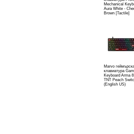
Mechanical Keyb
Aura White - Ch
Brown [Tactile]
Marvo геймърск
клавиатура Gami
Keyboard Arma 8
TNT Peach Switch
(English US)