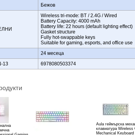
Бежов
Wireless tri-mode: BT / 2.4G / Wired
Battery Capacity: 4000 mAh
Battery life: 22 hours (default lighting effect)
ТЕЛНИ
Gasket structure
Fully hot-swappable keys
Suitable for gaming, esports, and office use
24 месеца
N-13
6978080503374
родукти
Aula геймърска меха
нална
клавиатура Wireless
нична
Mechanical Keyboard
essional Gaming