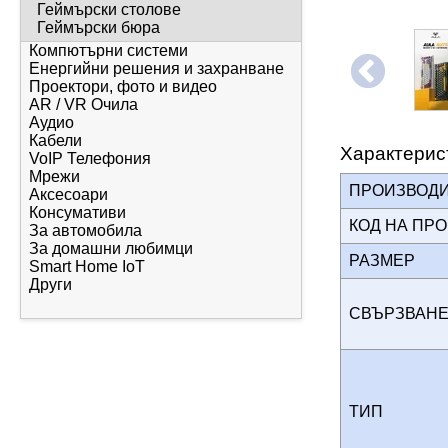
Геймърски столове
Геймърски бюра
Компютърни системи
Енергийни решения и захранване
Проектори, фото и видео
AR / VR Очила
Аудио
Кабели
Характерис
VoIP Телефония
Мрежи
ПРОИЗВОД
Аксесоари
Консумативи
КОД НА ПР
За автомобила
За домашни любимци
РАЗМЕР
Smart Home IoT
Други
СВЪРЗВА
ТИП