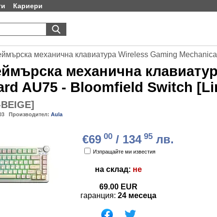
ти
Кариери
ймърска механична клавиатура Wireless Gaming Mechanical Keyboard AU75 
ймърска механична клавиатура
rd AU75 - Bloomfield Switch [Lin
-BEIGE
]
03
Производител:
Aula
00
95
€69
/ 134
лв.
Изпращайте ми известия
на склад:
не
69.00
EUR
гаранция:
24 месеца