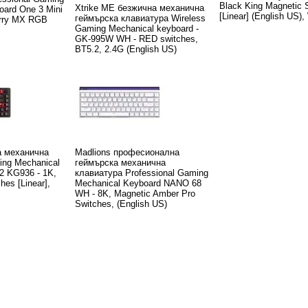
Black King Magnetic 
Xtrike ME безжична механична
oard One 3 Mini
[Linear] (English US),
геймърска клавиатура Wireless
erry MX RGB
Gaming Mechanical keyboard -
GK-995W WH - RED switches,
BT5.2, 2.4G (English US)
а механична
Madlions професионална
ng Mechanical
геймърска механична
2 KG936 - 1K,
клавиатура Professional Gaming
es [Linear],
Mechanical Keyboard NANO 68
WH - 8K, Magnetic Amber Pro
Switches, (English US)