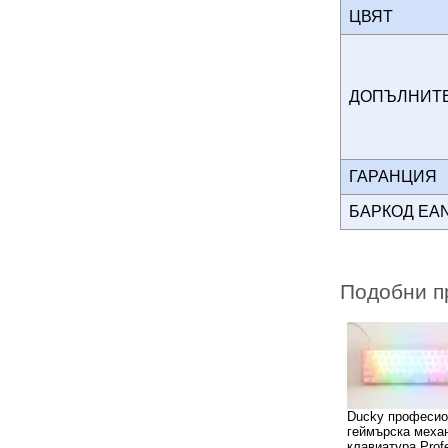
ЦВЯТ
ДОПЪЛНИ
ГАРАНЦИЯ
БАРКОД EA
Подобни п
Ducky професио
геймърска меха
клавиатура Prof