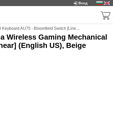
Вход
- Bloomfield Switch [Linear] (English US), Beige
 Wireless Gaming Mechanical
ear] (English US), Beige