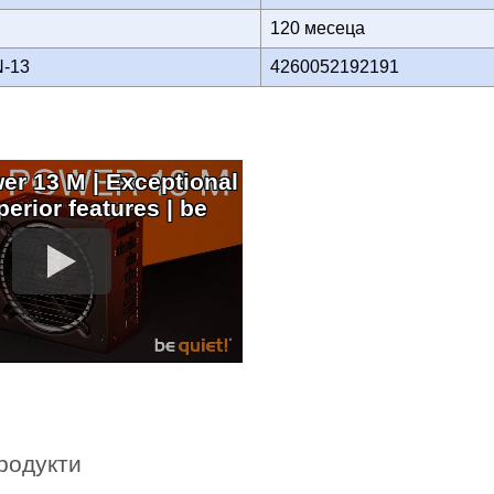
120 месеца
N-13
4260052192191
er 13 M | Exceptional
perior features | be
родукти