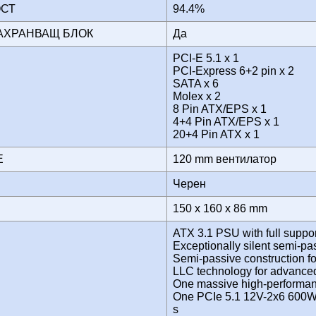
ОСТ
94.4%
ЗАХРАНВАЩ БЛОК
Да
PCI-E 5.1 x 1
PCI-Express 6+2 pin x 2
SATA x 6
И
Molex x 2
8 Pin ATX/EPS x 1
4+4 Pin ATX/EPS x 1
20+4 Pin ATX x 1
НЕ
120 mm вентилатор
Черен
150 x 160 x 86 mm
ATX 3.1 PSU with full suppo
Exceptionally silent semi-pa
Semi-passive construction fo
LLC technology for advanced 
One massive high-performan
One PCIe 5.1 12V-2x6 600W 
s