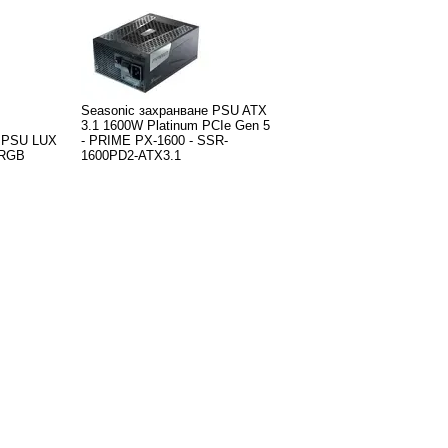
Seasonic захранване PSU ATX
3.1 1600W Platinum PCIe Gen 5
е PSU LUX
- PRIME PX-1600 - SSR-
 RGB
1600PD2-ATX3.1