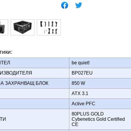
тики:
ИТЕЛ
be quiet!
ОИЗВОДИТЕЛЯ
BP027EU
НА ЗАХРАНВАЩ БЛОК
850 W
ATX 3.1
Active PFC
80PLUS GOLD
АТИ
Cybenetics Gold Certified
CE