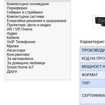
Компютърно охлаждане
Периферия
Гейминг и стрийминг
Компютърни системи
Енергийни решения и захранване
Проектори, фото и видео
AR / VR Очила
Аудио
Кабели
Характерис
VoIP Телефония
Мрежи
ПРОИЗВОД
Аксесоари
Консумативи
КОД НА ПР
За автомобила
За домашни любимци
МОЩНОСТ 
Smart Home IoT
Други
ФОРМАТ
ТИП
СЕРТИФИК