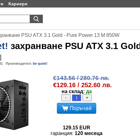
ти
Кариери
ахранване PSU ATX 3.1 Gold - Pure Power 13 M 850W
t!
захранване PSU ATX 3.1 Gold
]
31
Производител:
be quiet!
€143.56 / 280.76 лв.
€129.16 / 252.60 лв.
на склад:
да
-
+
Поръчай
129.15
EUR
гаранция:
120 месеца