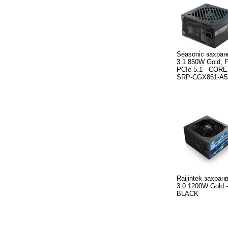
Seasonic захра
3.1 850W Gold, F
PCIe 5.1 - CORE
SRP-CGX851-A
Raijintek захра
3.0 1200W Gold
BLACK