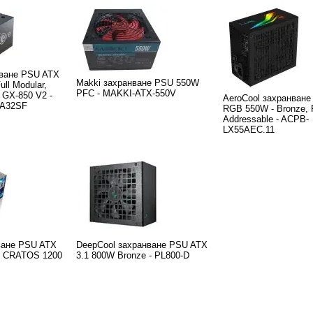
нване PSU ATX
Makki захранване PSU 550W
ull Modular,
PFC - MAKKI-ATX-550V
 GX-850 V2 -
AeroCool захранван
5A32SF
RGB 550W - Bronze,
Addressable - ACPB-
LX55AEC.11
нване PSU ATX
DeepCool захранване PSU ATX
 - CRATOS 1200
3.1 800W Bronze - PL800-D