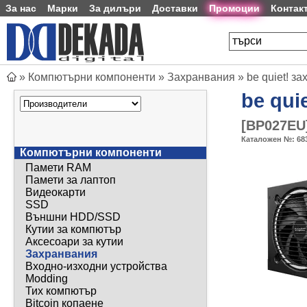
За нас
Марки
За дилъри
Доставки
Промоции
Контак
»
Компютърни компоненти
»
Захранвания
»
be quiet! з
be quie
[
BP027EU
Каталожен №:
68
Компютърни компоненти
Памети RAM
Памети за лаптоп
Видеокарти
SSD
Външни HDD/SSD
Кутии за компютър
Аксесоари за кутии
Захранвания
Входно-изходни устройства
Modding
Тих компютър
Bitcoin копаене