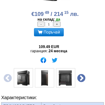
49
15
€109
/ 214
лв.
на склад:
да
-
+
Поръчай
109.49
EUR
гаранция:
24 месеца
Характеристики: