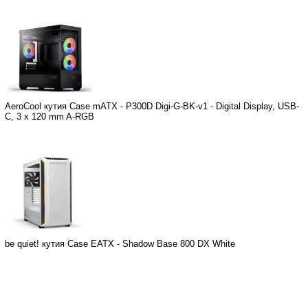
AeroCool кутия Case mATX - P300D Digi-G-BK-v1 - Digital Display, USB-
C, 3 x 120 mm A-RGB
be quiet! кутия Case EATX - Shadow Base 800 DX White