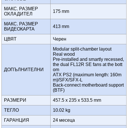
МАКС. РАЗМЕР
175 mm
ОХЛАДИТЕЛ
МАКС. РАЗМЕР
413 mm
ВИДЕОКАРТА
ЦВЯТ
Черен
Modular split-chamber layout
Real wood
Pre-installed and smartly recessed,
the dual FL12R SE fans at the bott
ДОПЪЛНИТЕЛНИ
om
ATX PS2 (maximum length: 160m
m)/SFX/SFX-L
Back-connect motherboard support
(BTF)
РАЗМЕРИ
457.5 x 235 x 533.5 mm
ТЕГЛО
10.02 kg
ГАРАНЦИЯ
24 месеца