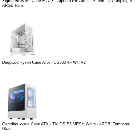
Xigmatek кутия Case E-ATX - Alphard Pro Arctic - 6 inch LCD Display, 6
ARGB Fans
DeepCool кутия Case ATX - CG580 4F WH V2
Gamdias кутия Case ATX - TALOS E3 MESH White - aRGB, Tempered
Glass