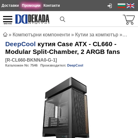
Доставки
Промоции
Контакти
меню
»
Компютърни компоненти
»
Кутии за компютър
»
DeepCo
DeepCool
кутия Case ATX - CL660 -
Modular Split-Chamber, 2 ARGB fans
[
R-CL660-BKNNA0-G-1
]
Каталожен №:
7546
Производител:
DeepCool