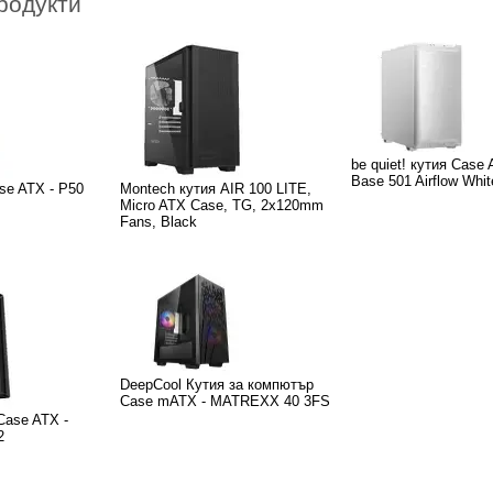
родукти
be quiet! кутия Case 
Base 501 Airflow Whit
se ATX - P50
Montech кутия AIR 100 LITE,
Micro ATX Case, TG, 2x120mm
Fans, Black
DeepCool Кутия за компютър
Case mATX - MATREXX 40 3FS
Case ATX -
2