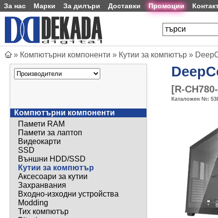
За нас
Марки
За дилъри
Доставки
Промоции
Контак
»
Компютърни компоненти
»
Кутии за компютър
»
DeepC
DeepC
[
R-CH780
Каталожен №:
53
Компютърни компоненти
Памети RAM
Памети за лаптоп
Видеокарти
SSD
Външни HDD/SSD
Кутии за компютър
Аксесоари за кутии
Захранвания
Входно-изходни устройства
Modding
Тих компютър