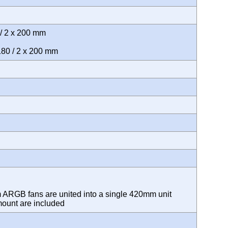
0 / 2 x 200 mm
x 180 / 2 x 200 mm
m ARGB fans are united into a single 420mm unit
 mount are included