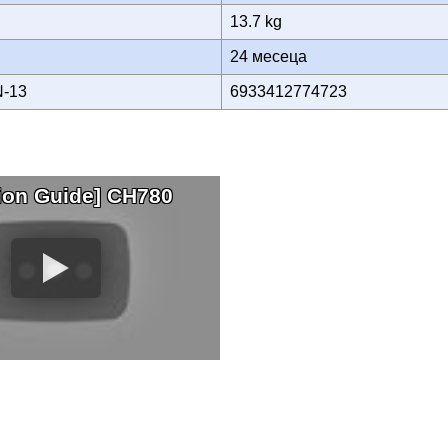
13.7 kg
24 месеца
N-13
6933412774723
tion Guide] CH780