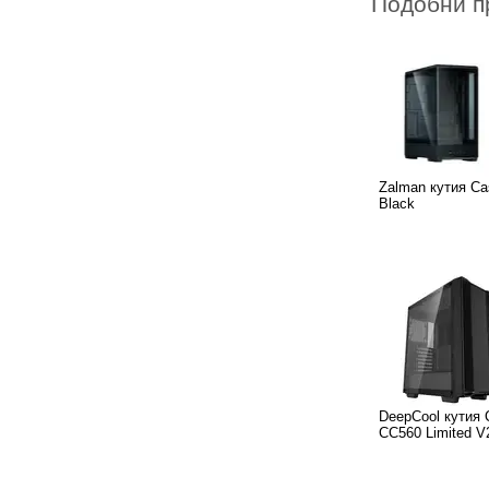
Подобни п
Zalman кутия Ca
Black
DeepCool кутия 
CC560 Limited V