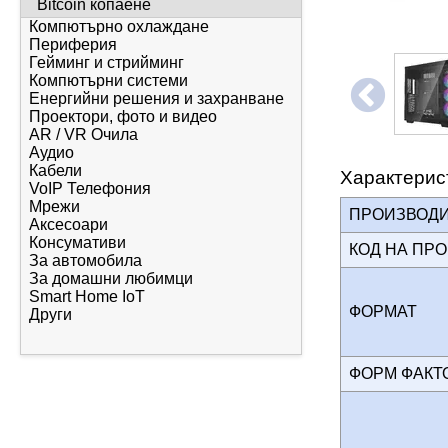
Bitcoin копаене
Компютърно охлаждане
Периферия
Гейминг и стрийминг
Компютърни системи
Енергийни решения и захранване
Проектори, фото и видео
AR / VR Очила
Аудио
Кабели
Характерис
VoIP Телефония
Мрежи
ПРОИЗВОД
Аксесоари
Консумативи
КОД НА ПР
За автомобила
За домашни любимци
Smart Home IoT
ФОРМАТ
Други
ФОРМ ФАК