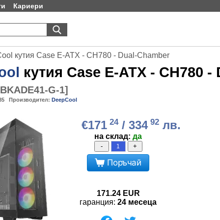
ти
Кариери
ool кутия Case E-ATX - CH780 - Dual-Chamber
ool
кутия Case E-ATX - CH780 -
-BKADE41-G-1
]
85
Производител:
DeepCool
24
92
€171
/ 334
лв.
на склад:
да
-
+
Поръчай
171.24
EUR
гаранция:
24 месеца