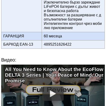
Изключително бързо зареждане
LiFePO4 батерия с дълъг живот
и безопасна работа
Възможност за разширяване с д
опълнителни батерии
Интелигентен контрол чрез моби
лно приложение
ГАРАНЦИЯ
60 месеца
БАРКОД EAN-13
4895251626422
Видео:
All You Need to Know About the EcoFlow
DELTA 3 Series | Your Peace of Mind, Our
Promise