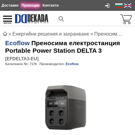
Доставки
Промоции
Контакти
меню
»
Енергийни решения и захранване
»
Преносими електростанции
Ecoflow
Преносима електростанция
Portable Power Station DELTA 3
[
EFDELTA3-EU
]
Каталожен №:
7176
Производител:
Ecoflow