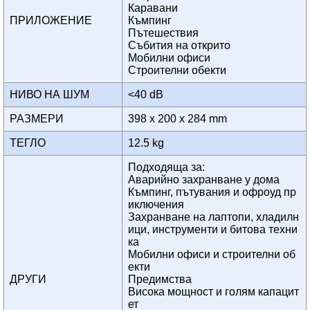
Каравани
ПРИЛОЖЕНИЕ
Къмпинг
Пътешествия
Събития на открито
Мобилни офиси
Строителни обекти
НИВО НА ШУМ
<40 dB
РАЗМЕРИ
398 x 200 x 284 mm
ТЕГЛО
12.5 kg
Подходяща за:
Аварийно захранване у дома
Къмпинг, пътувания и офроуд пр
иключения
Захранване на лаптопи, хладилн
ици, инструменти и битова техни
ка
Мобилни офиси и строителни об
екти
ДРУГИ
Предимства
Висока мощност и голям капацит
ет