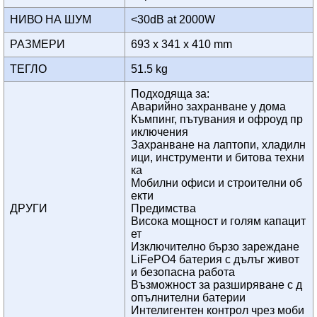
НИВО НА ШУМ
<30dB at 2000W
РАЗМЕРИ
693 x 341 x 410 mm
ТЕГЛО
51.5 kg
Подходяща за:
Аварийно захранване у дома
Къмпинг, пътувания и офроуд пр
иключения
Захранване на лаптопи, хладилн
ици, инструменти и битова техни
ка
Мобилни офиси и строителни об
екти
ДРУГИ
Предимства
Висока мощност и голям капацит
ет
Изключително бързо зареждане
LiFePO4 батерия с дълъг живот
и безопасна работа
Възможност за разширяване с д
опълнителни батерии
Интелигентен контрол чрез моби