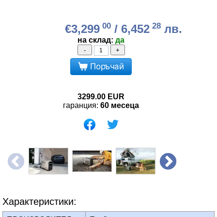
00
28
€3,299
/ 6,452
лв.
на склад:
да
-
+
Поръчай
3299.00
EUR
гаранция:
60 месеца
Характеристики: