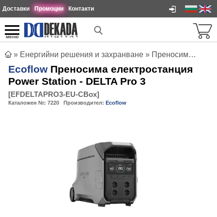
Доставки
Промоции
Контакти
меню
»
Енергийни решения и захранване
»
Преносими електростанции
Ecoflow
Преносима електростанция
Power Station - DELTA Pro 3
[
EFDELTAPRO3-EU-CBox
]
Каталожен №:
7220
Производител:
Ecoflow