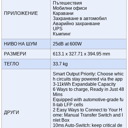
Пътешествия
Мобилни офиси
ПРИЛОЖЕНИЕ
Каравани
Захранване в автомобил
Аварийно захранване
UPS
Къмпинг
НИВО НА ШУМ
25dB at 600W
РАЗМЕРИ
613.1 x 327.71 x 394.95 mm
ТЕГЛО
33.7 kg
Smart Output Priority: Choose whic
h circuits stay powered via the app
3-11kWh Expandable Capacity
6 Ways to charge, Ready in Just 48
Mins
Equipped with automotive-grade fu
ll-tab LFP cells
2 Easy Ways to Connect to Your H
ДРУГИ
ome: Manual Transfer Switch and I
nlet Box
10ms Auto-Switch: keep critical de