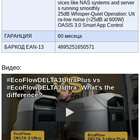
vices like NAS systems and server
s running smoothly
25dB Whisper-Quiet Operation: Ult
ra-low noise (=25dB at 600W)
OASIS 3.0 Smart App Control
ГАРАНЦИЯ
60 месеца
БАРКОД EAN-13
4895251650571
Видео:
#EcoFlowDELTA3UltraPlus vs
#EcoFlowDELTA3Ultra: What's the
difference?