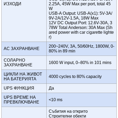
ИЗХОДИ
2.25A, 45W Max per port, total 45
W
USB-A Output: USB-A(x1): 5V-3A/
9V-2A/12V-1.5A, 18W Max
12V DC Output Port: 12.6V-30A, 3
78W Total Anderson: 30A Max (Sh
ared power with car cigarette lighte
r)
200~240V, 3A, 50/60Hz, 1800W, 0-
AC ЗАХРАНВАНЕ
80% in 89 min
СОЛАРНО
1600 W input, 0–80% in 101 mins
ЗАХРАНВАНЕ
ЦИКЛИ НА ЖИВОТ
4000 cycles to 80% capacity
НА БАТЕРИЯТА
UPS ФУНКЦИЯ
Да
UPS ВРЕМЕ НА
<10 ms
ПРЕВКЛЮЧВАНЕ
Събития на открито
Строителни обекти