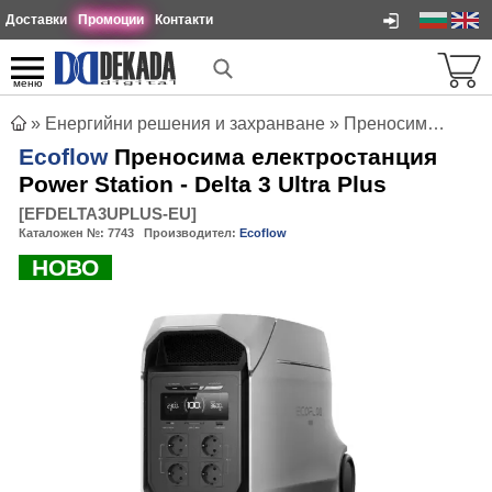
Доставки
Промоции
Контакти
меню
»
Енергийни решения и захранване
»
Преносими електростанции
Ecoflow
Преносима електростанция
Power Station - Delta 3 Ultra Plus
[
EFDELTA3UPLUS-EU
]
Каталожен №:
7743
Производител:
Ecoflow
НОВО