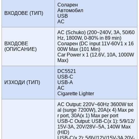
Соларен
Автомобил
ВХОДОВЕ (ТИП)
USB
AC
AC (Schuko) (200~240V, 3A, 50/60
Hz, 1800W, 0-80% in 89 min)
ВХОДОВЕ
Соларен (DC input 11V-60V1 x 16
(ОПИСАНИЕ)
00W Max (101 Min)
Car Power x 1 (12.6V, 10A, 1000W
Max)
DC5521
USB-C
ИЗХОДИ (ТИП)
USB-A
AC
Cigarette Lighter
AC Output: 220V~60Hz 3600W tot
al (surge 7200W), 20A(x 4) Max pe
r port, 30A(x 1) Max per port
USB-C Output: USB-C(x 1): 5/9/12/
15V-3A, 20V/28V--5A, 140W Max
(HID)
USB-C(x 2): 5/9V/12V/15V-3A 20V-