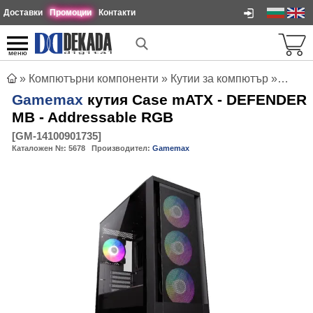
Доставки
Промоции
Контакти
меню
»
Компютърни компоненти
»
Кутии за компютър
»
Gamem
Gamemax
кутия Case mATX - DEFENDER
MB - Addressable RGB
[
GM-14100901735
]
Каталожен №:
5678
Производител:
Gamemax