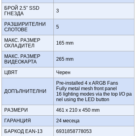
БРОЙ 2.5" SSD
3
ГНЕЗДА
РАЗШИРИТЕЛНИ
5
СЛОТОВЕ
МАКС. РАЗМЕР
165 mm
ОХЛАДИТЕЛ
МАКС. РАЗМЕР
265 mm
ВИДЕОКАРТА
ЦВЯТ
Черен
Pre-installed 4 x ARGB Fans
Fully metal mesh front panel
ДОПЪЛНИТЕЛНИ
16 lighting modes via the top I/O pa
nel using the LED button
РАЗМЕРИ
461 x 210 x 450 mm
ГАРАНЦИЯ
24 месеца
БАРКОД EAN-13
6931858778053