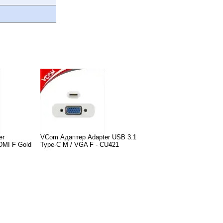
er
VCom Адаптер Adapter USB 3.1
DMI F Gold
Type-C M / VGA F - CU421