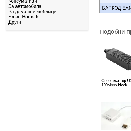
Консумативи
За автомобила
БАРКОД EA
За домашни любимци
Smart Home IoT
Други
Подобни п
Orico адаптер U
100Mbps black -