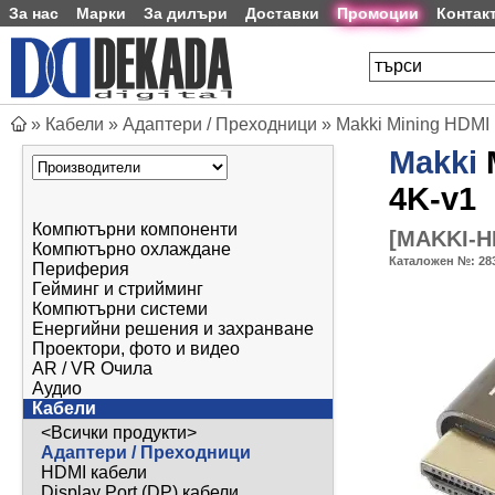
За нас
Марки
За дилъри
Доставки
Промоции
Контак
»
Кабели
»
Адаптери / Преходници
»
Makki Mining HDMI
Makki
4K-v1
Компютърни компоненти
[
MAKKI-H
Компютърно охлаждане
Каталожен №:
28
Периферия
Гейминг и стрийминг
Компютърни системи
Енергийни решения и захранване
Проектори, фото и видео
AR / VR Очила
Аудио
Кабели
<Всички продукти>
Адаптери / Преходници
HDMI кабели
Display Port (DP) кабели