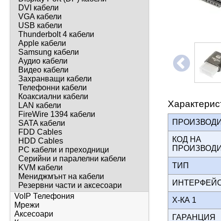
DVI кабели
VGA кабели
USB кабели
Thunderbolt 4 кабели
Apple кабели
Samsung кабели
Аудио кабели
Видео кабели
Захранващи кабели
Телефонни кабели
Коаксиални кабели
Характерис
LAN кабели
FireWire 1394 кабели
ПРОИЗВОД
SATA кабели
FDD Cables
КОД НА
HDD Cables
ПРОИЗВОД
PC кабели и преходници
Серийни и паралелни кабели
ТИП
KVM кабели
Мениджмънт на кабели
ИНТЕРФЕ
Резервни части и аксесоари
VoIP Телефония
Х-КА 1
Мрежи
Аксесоари
ГАРАНЦИЯ