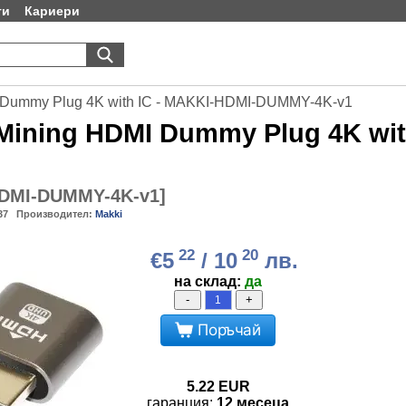
ти
Кариери
 Dummy Plug 4K with IC - MAKKI-HDMI-DUMMY-4K-v1
Mining HDMI Dummy Plug 4K wi
DMI-DUMMY-4K-v1
]
37
Производител:
Makki
22
20
€5
/ 10
лв.
на склад:
да
-
+
Поръчай
5.22
EUR
гаранция:
12 месеца