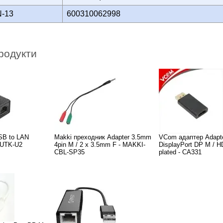
N-13
600310062998
родукти
SB to LAN
Makki преходник Adapter 3.5mm
VCom адаптер Adapt
 UTK-U2
4pin M / 2 x 3.5mm F - MAKKI-
DisplayPort DP M / H
CBL-SP35
plated - CA331