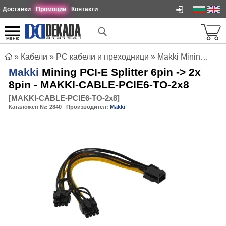
Доставки
Промоции
Контакти
меню
»
Кабели
»
PC кабели и преходници
»
Makki Mining PCI-E Splitter 6pin -> 2x 8pin - MAKKI-CABLE-PCIE6-TO-2x8
Makki
Mining PCI-E Splitter 6pin -> 2x
8pin - MAKKI-CABLE-PCIE6-TO-2x8
[
MAKKI-CABLE-PCIE6-TO-2x8
]
Каталожен №:
2840
Производител:
Makki