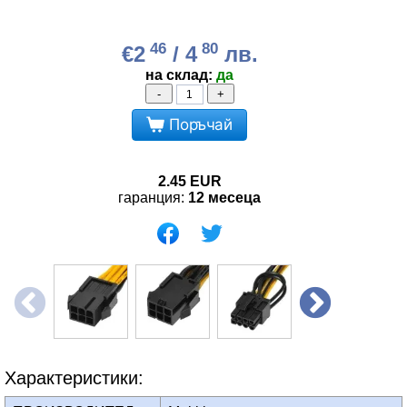
46
80
€2
/ 4
лв.
на склад:
да
-
+
Поръчай
2.45
EUR
гаранция:
12 месеца
Характеристики: