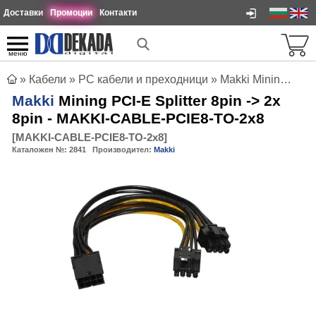
Доставки
Промоции
Контакти
меню
»
Кабели
»
PC кабели и преходници
»
Makki Mining PCI-E Splitter 8pin -> 2x 8pin - MAKKI-CABLE-PCIE8-TO-2x8
Makki
Mining PCI-E Splitter 8pin -> 2x
8pin - MAKKI-CABLE-PCIE8-TO-2x8
[
MAKKI-CABLE-PCIE8-TO-2x8
]
Каталожен №:
2841
Производител:
Makki