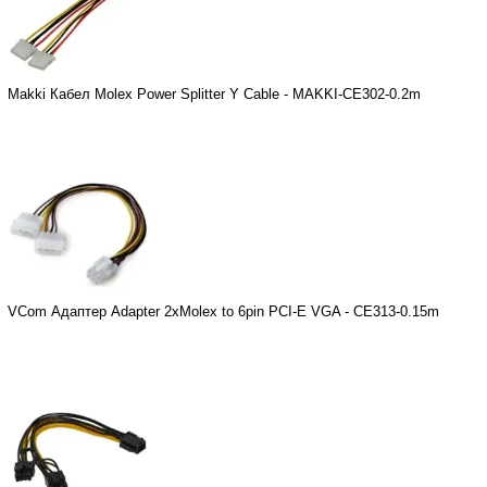
Makki Кабел Molex Power Splitter Y Cable - MAKKI-CE302-0.2m
VCom Адаптер Adapter 2xMolex to 6pin PCI-E VGA - CE313-0.15m