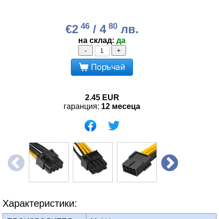
46
80
€2
/ 4
лв.
на склад:
да
-
+
Поръчай
2.45
EUR
гаранция:
12 месеца
Характеристики: