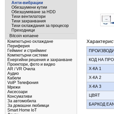
Анти-вибрации
Обезшумени кутии
Обезшумяване за HDD
Тихи вентилатори
Тихи захранвания
Тихи охлаждания за процесор
Преходници
Bitcoin копаене
Характерис
Компютърно охлаждане
Периферия
Гейминг и стрийминг
ПРОИЗВОД
Компютърни системи
КОД НА ПР
Енергийни решения и захранване
Проектори, фото и видео
Х-КА 1
AR / VR Очила
Аудио
Х-КА 2
Кабели
VoIP Телефония
Х-КА 3
Мрежи
Аксесоари
ЦВЯТ
Консумативи
За автомобила
БАРКОД EA
За домашни любимци
Smart Home IoT