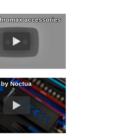
hromax accessories
 by Noctua