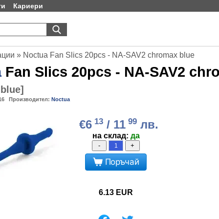
ти
Кариери
ации
»
Noctua Fan Slics 20pcs - NA-SAV2 chromax blue
a
Fan Slics 20pcs - NA-SAV2 chr
blue
]
16
Производител:
Noctua
13
99
€6
/ 11
лв.
на склад:
да
-
+
Поръчай
6.13
EUR