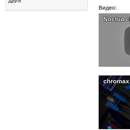
Други
Видео:
Noctua c
chromax