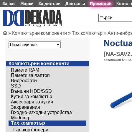
За нас
Марки
За дилъри
Доставки
Промоции
Контак
»
Компютърни компоненти
»
Тих компютър
»
Анти-вибр
Noctu
[
NA-SAV2.
Каталожен №:
23
Компютърни компоненти
Памети RAM
Памети за лаптоп
Видеокарти
SSD
Външни HDD/SSD
Кутии за компютър
Аксесоари за кутии
Захранвания
Входно-изходни устройства
Modding
Тих компютър
Fan-контролери