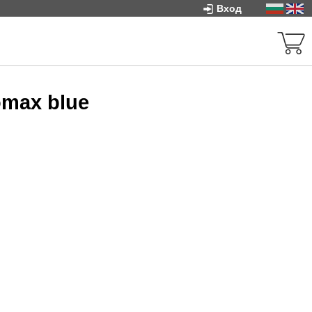
Вход
omax blue