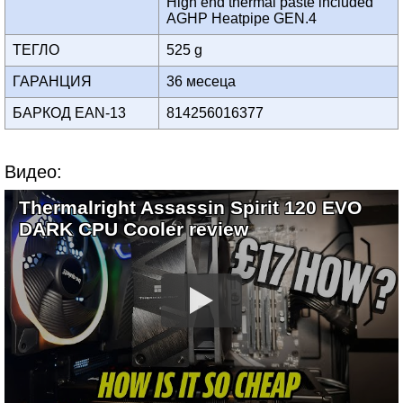
High end thermal paste included
AGHP Heatpipe GEN.4
ТЕГЛО
525 g
ГАРАНЦИЯ
36 месеца
БАРКОД EAN-13
814256016377
Видео:
Thermalright Assassin Spirit 120 EVO
DARK CPU Cooler review