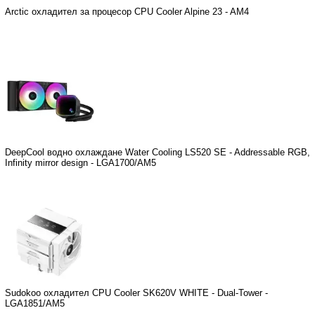
Arctic охладител за процесор CPU Cooler Alpine 23 - AM4
DeepCool водно охлаждане Water Cooling LS520 SE - Addressable RGB,
Infinity mirror design - LGA1700/AM5
Sudokoo охладител CPU Cooler SK620V WHITE - Dual-Tower -
LGA1851/AM5