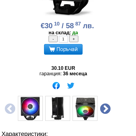
10
87
€30
/ 58
лв.
на склад:
да
-
+
Поръчай
30.10
EUR
гаранция:
36 месеца
Характеристики: