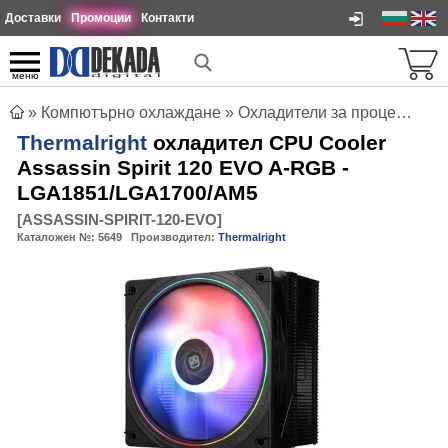
Доставки
Промоции
Контакти
меню
»
Компютърно охлаждане
»
Охладители за процесори
»
Thermalright
охладител CPU Cooler
Assassin Spirit 120 EVO A-RGB -
LGA1851/LGA1700/AM5
[
ASSASSIN-SPIRIT-120-EVO
]
Каталожен №:
5649
Производител:
Thermalright