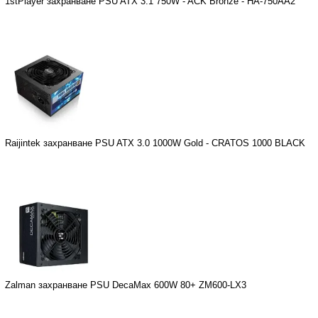
1stPlayer захранване PSU ATX 3.1 750W - ACK Bronze - HA-750AA2
Raijintek захранване PSU ATX 3.0 1000W Gold - CRATOS 1000 BLACK
Zalman захранване PSU DecaMax 600W 80+ ZM600-LX3