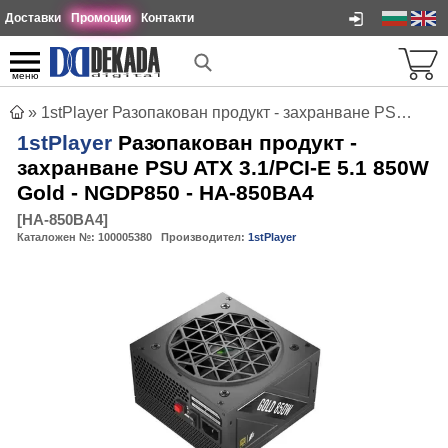
Доставки
Промоции
Контакти
меню
»
1stPlayer Разопакован продукт - захранване PSU ATX 3.1/PCI-E 5.1 850W Gold - NGDP850 - HA-850BA4
1stPlayer
Разопакован продукт -
захранване PSU ATX 3.1/PCI-E 5.1 850W
Gold - NGDP850 - HA-850BA4
[
HA-850BA4
]
Каталожен №:
100005380
Производител:
1stPlayer