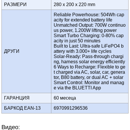
РАЗМЕРИ
280 x 200 x 220 mm
Reliable Powerhouse: 504Wh cap
acity for extended battery life
Unmatched Output: 700W continuo
us power, 1.200W lifting power
Smart Turbo Charging: 0-80% cap
acity in just 50 minutes
Built to Last: Ultra-safe LiFePO4 b
ДРУГИ
attery with 3.000+ life cycles
Solar-Ready: Pass-through chargi
ng, harness solar energy efficiently
6 Ways to Recharge: Flexible to ge
t charged via AC, solar, car, genera
tor, B80 battery, or dual AC + solar
Smart Control: Monitor and manag
e via the BLUETTI App
ГАРАНЦИЯ
60 месеца
БАРКОД EAN-13
6970991296536
Видео: