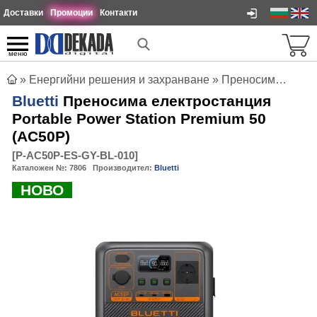
Доставки
Промоции
Контакти
меню
»
Енергийни решения и захранване
»
Преносими електростанции
Bluetti
Преносима електростанция
Portable Power Station Premium 50
(AC50P)
[
P-AC50P-ES-GY-BL-010
]
Каталожен №:
7806
Производител:
Bluetti
НОВО