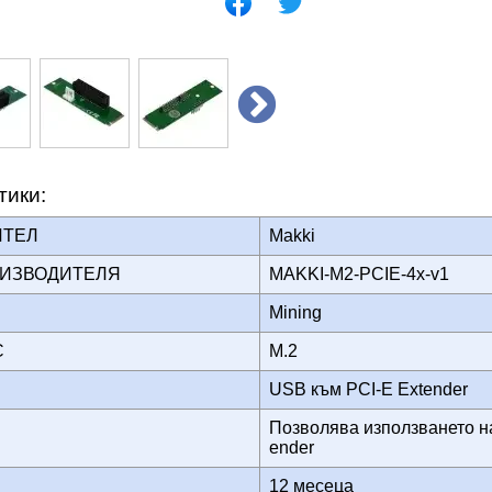
тики:
ИТЕЛ
Makki
ОИЗВОДИТЕЛЯ
MAKKI-M2-PCIE-4x-v1
Mining
ЙС
M.2
USB към PCI-E Extender
Позволява използването на
ender
12 месеца