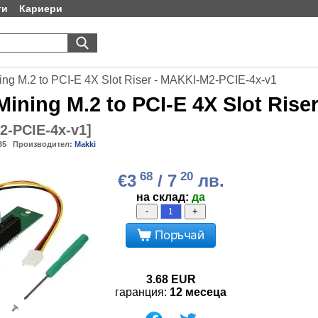
ти
Кариери
ing M.2 to PCI-E 4X Slot Riser - MAKKI-M2-PCIE-4x-v1
ining M.2 to PCI-E 4X Slot Rise
-PCIE-4x-v1
]
35
Производител:
Makki
68
20
€3
/ 7
лв.
на склад:
да
-
+
Поръчай
3.68
EUR
гаранция:
12 месеца