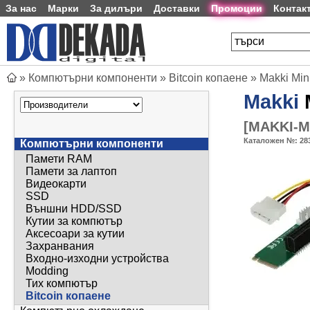
За нас
Марки
За дилъри
Доставки
Промоции
Контак
»
Компютърни компоненти
»
Bitcoin копаене
»
Makki Min
Makki
M
[
MAKKI-M2
Каталожен №:
28
Компютърни компоненти
Памети RAM
Памети за лаптоп
Видеокарти
SSD
Външни HDD/SSD
Кутии за компютър
Аксесоари за кутии
Захранвания
Входно-изходни устройства
Modding
Тих компютър
Bitcoin копаене