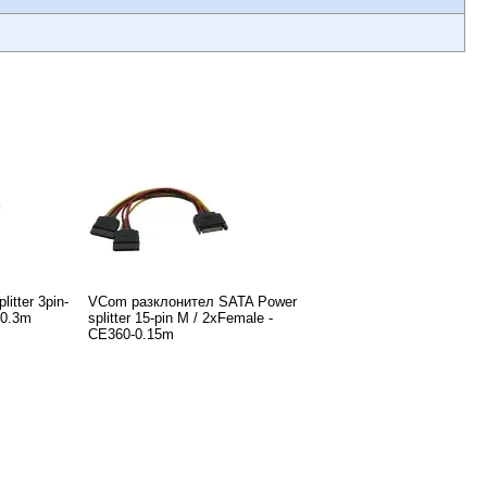
itter 3pin-
VCom разклонител SATA Power
-0.3m
splitter 15-pin M / 2xFemale -
CE360-0.15m