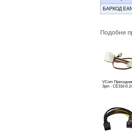
БАРКОД EA
Подобни п
VCom Преходник
3pin - CE316-0.