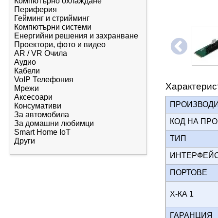
Компютърно охлаждане
Периферия
Гейминг и стрийминг
Компютърни системи
Енергийни решения и захранване
Проектори, фото и видео
AR / VR Очила
Аудио
Кабели
VoIP Телефония
Характерис
Мрежи
Аксесоари
ПРОИЗВОД
Консумативи
За автомобила
КОД НА ПР
За домашни любимци
Smart Home IoT
ТИП
Други
ИНТЕРФЕ
ПОРТОВЕ
Х-КА 1
ГАРАНЦИЯ