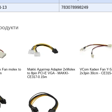
N-13
783078998249
родукти
 Fan molex to
Makki Адаптер Adapter 2xMolex
VCom Кабел Fan Y-Spl
2m
to 8pin PCI-E VGA - MAKKI-
2x3pin 30cm - CE315
CE317-0.15m