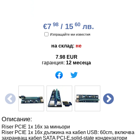
98
60
€7
/ 15
лв.
Изпращайте ми известия
на склад:
не
7.98
EUR
гаранция:
12 месеца
Описание:
Riser PCIE 1x 16x за миньори
Riser PCIE 1x 16x дължина на кабел USB: 60cm, включва
захранващ кабел SATA PCI-E,solid-state кондензатори