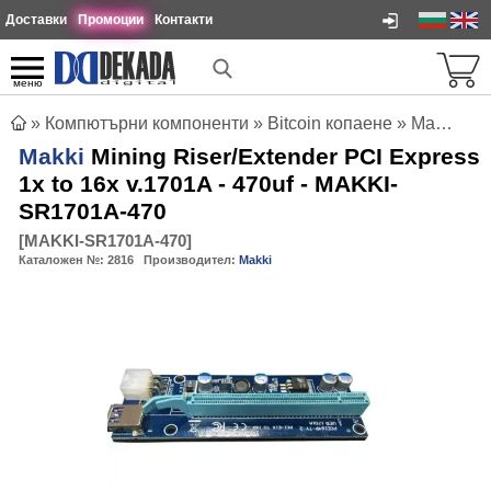
Доставки
Промоции
Контакти
меню
»
Компютърни компоненти
»
Bitcoin копаене
»
Makki Mining Riser/Extender PCI Express 1x to 16x v.1701A - 470uf - MAKKI-SR1701A-470
Makki
Mining Riser/Extender PCI Express
1x to 16x v.1701A - 470uf - MAKKI-
SR1701A-470
[
MAKKI-SR1701A-470
]
Каталожен №:
2816
Производител:
Makki