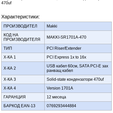
470uf
Характеристики:
ПРОИЗВОДИТЕЛ
Makki
КОД НА
MAKKI-SR1701A-470
ПРОИЗВОДИТЕЛЯ
ТИП
PCI Riser/Extender
Х-КА 1
PCI Express 1x to 16x
USB кабел 60см, SATA PCI-E зах
Х-КА 2
ранващ кабел
Х-КА 3
Solid-state кондензатори 470uf
Х-КА 4
Version 1701A
ГАРАНЦИЯ
12 месеца
БАРКОД EAN-13
0769293444884